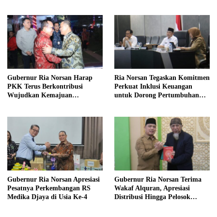
Meriahkan MTQ Kalbar di
Kayong Utara
Gubernur Ria Norsan Harap
Ria Norsan Tegaskan Komitmen
PKK Terus Berkontribusi
Perkuat Inklusi Keuangan
Wujudkan Kemajuan
untuk Dorong Pertumbuhan
Kalimantan Barat
Ekonomi Kalbar
Gubernur Ria Norsan Apresiasi
Gubernur Ria Norsan Terima
Pesatnya Perkembangan RS
Wakaf Alquran, Apresiasi
Medika Djaya di Usia Ke-4
Distribusi Hingga Pelosok
Kalbar