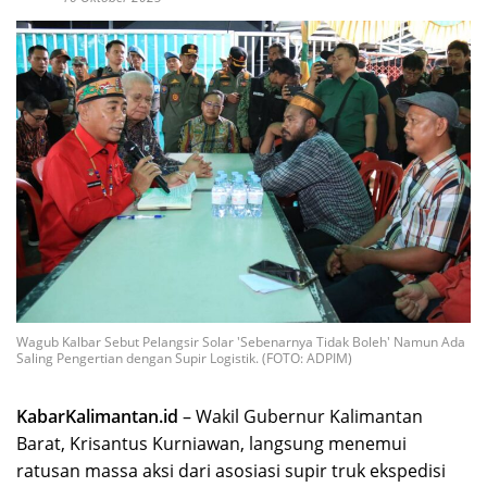
Wagub Kalbar Sebut Pelangsir Solar 'Sebenarnya Tidak Boleh' Namun Ada
Saling Pengertian dengan Supir Logistik. (FOTO: ADPIM)
KabarKalimantan.id
– Wakil Gubernur Kalimantan
Barat, Krisantus Kurniawan, langsung menemui
ratusan massa aksi dari asosiasi supir truk ekspedisi