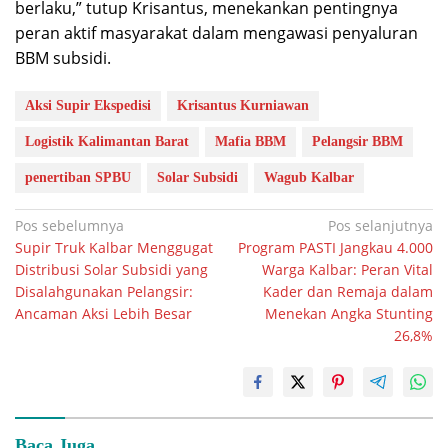
berlaku,” tutup Krisantus, menekankan pentingnya
peran aktif masyarakat dalam mengawasi penyaluran
BBM subsidi.
Aksi Supir Ekspedisi
Krisantus Kurniawan
Logistik Kalimantan Barat
Mafia BBM
Pelangsir BBM
penertiban SPBU
Solar Subsidi
Wagub Kalbar
Navigasi
Pos sebelumnya
Pos selanjutnya
Supir Truk Kalbar Menggugat
Program PASTI Jangkau 4.000
pos
Distribusi Solar Subsidi yang
Warga Kalbar: Peran Vital
Disalahgunakan Pelangsir:
Kader dan Remaja dalam
Ancaman Aksi Lebih Besar
Menekan Angka Stunting
26,8%
Baca Juga