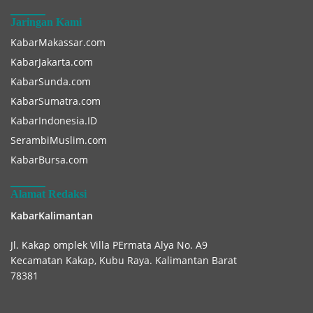
Jaringan Kami
KabarMakassar.com
KabarJakarta.com
KabarSunda.com
KabarSumatra.com
KabarIndonesia.ID
SerambiMuslim.com
KabarBursa.com
Alamat Redaksi
KabarKalimantan
Jl. Kakap omplek Villa PErmata Alya No. A9
Kecamatan Kakap, Kubu Raya. Kalimantan Barat
78381