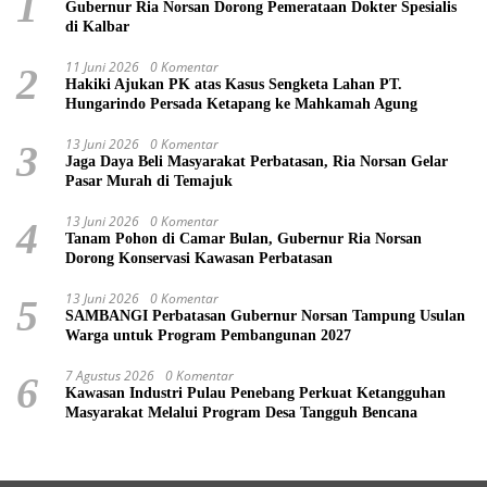
1
Gubernur Ria Norsan Dorong Pemerataan Dokter Spesialis
di Kalbar
11 Juni 2026
0 Komentar
2
Hakiki Ajukan PK atas Kasus Sengketa Lahan PT.
Hungarindo Persada Ketapang ke Mahkamah Agung
13 Juni 2026
0 Komentar
3
Jaga Daya Beli Masyarakat Perbatasan, Ria Norsan Gelar
Pasar Murah di Temajuk
13 Juni 2026
0 Komentar
4
Tanam Pohon di Camar Bulan, Gubernur Ria Norsan
Dorong Konservasi Kawasan Perbatasan
13 Juni 2026
0 Komentar
5
SAMBANGI Perbatasan Gubernur Norsan Tampung Usulan
Warga untuk Program Pembangunan 2027
7 Agustus 2026
0 Komentar
6
Kawasan Industri Pulau Penebang Perkuat Ketangguhan
Masyarakat Melalui Program Desa Tangguh Bencana