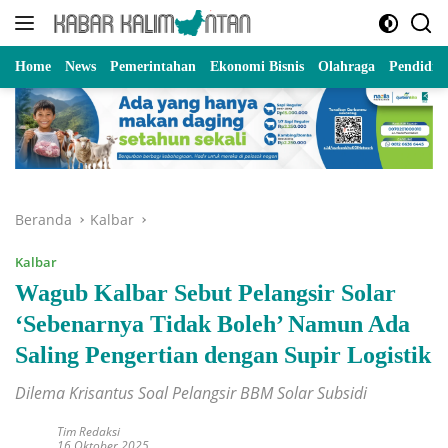
Langsung
ke
konten
Home
News
Pemerintahan
Ekonomi Bisnis
Olahraga
Pendidik
Beranda
Kalbar
Kalbar
Wagub Kalbar Sebut Pelangsir Solar
‘Sebenarnya Tidak Boleh’ Namun Ada
Saling Pengertian dengan Supir Logistik
Dilema Krisantus Soal Pelangsir BBM Solar Subsidi
Tim Redaksi
16 Oktober 2025