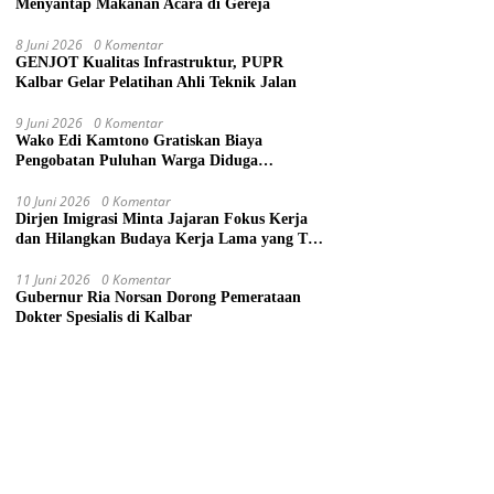
Menyantap Makanan Acara di Gereja
8 Juni 2026
0 Komentar
GENJOT Kualitas Infrastruktur, PUPR
Kalbar Gelar Pelatihan Ahli Teknik Jalan
9 Juni 2026
0 Komentar
Wako Edi Kamtono Gratiskan Biaya
Pengobatan Puluhan Warga Diduga
Keracunan Makanan di Gereja
10 Juni 2026
0 Komentar
Dirjen Imigrasi Minta Jajaran Fokus Kerja
dan Hilangkan Budaya Kerja Lama yang Tak
Patut
11 Juni 2026
0 Komentar
Gubernur Ria Norsan Dorong Pemerataan
Dokter Spesialis di Kalbar