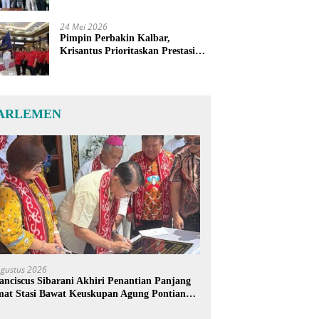
24 Mei 2026
Pimpin Perbakin Kalbar,
Krisantus Prioritaskan Prestasi
Atlet dan Penguatan Sarana
Latihan
ARLEMEN
Agustus 2026
anciscus Sibarani Akhiri Penantian Panjang
at Stasi Bawat Keuskupan Agung Pontianak,
reja Baru Akhirnya Berdiri