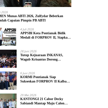
li 2026
N Munas ABTI 2026, Zulfydar Beberkan
mlah Capaian Pimpin PB ABTI
4 Juli 2026
APPSBI Kota Pontianak Bidik
Medali di FORPROV II, Siapkan
Atlet Menuju FORNAS 2027
28 Juni 2026
Tutup Kejuaraan INKANAS,
Wagub Krisantus Dorong
Karateka Kalbar Tingkatkan
Prestasi
6 Juni 2026
KORMI Pontianak Siap
Sukseskan FORPROV II Kalbar
2026 di Singkawang
29 Mei 2026
KANTONGI 21 Cabor Decky
Sabiandi Mantap Maju Calon
Ketua KONI Kayong Utara