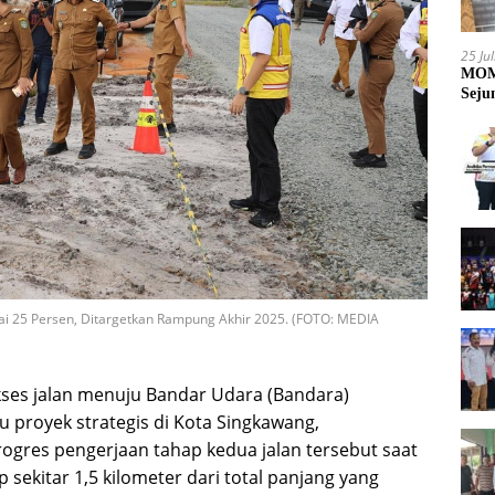
25 Ju
MOME
Seju
i 25 Persen, Ditargetkan Rampung Akhir 2025. (FOTO: MEDIA
es jalan menuju Bandar Udara (Bandara)
 proyek strategis di Kota Singkawang,
ogres pengerjaan tahap kedua jalan tersebut saat
 sekitar 1,5 kilometer dari total panjang yang