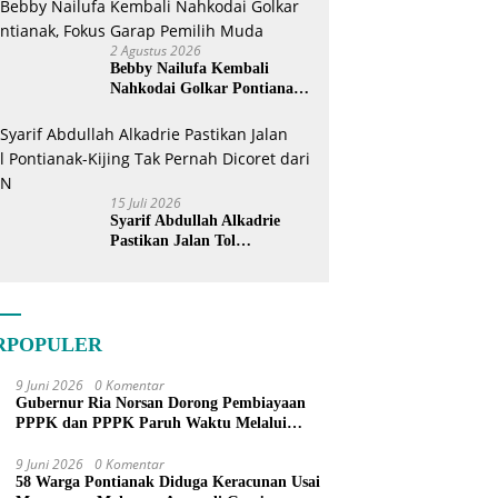
2 Agustus 2026
Bebby Nailufa Kembali
Nahkodai Golkar Pontianak,
Fokus Garap Pemilih Muda
15 Juli 2026
Syarif Abdullah Alkadrie
Pastikan Jalan Tol
Pontianak-Kijing Tak
Pernah Dicoret dari PSN
RPOPULER
9 Juni 2026
0 Komentar
Gubernur Ria Norsan Dorong Pembiayaan
PPPK dan PPPK Paruh Waktu Melalui
APBN
9 Juni 2026
0 Komentar
58 Warga Pontianak Diduga Keracunan Usai