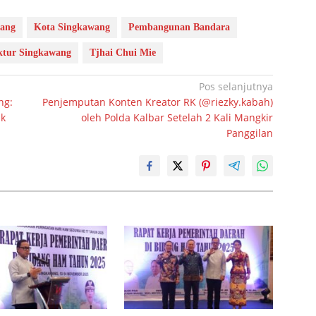
wang
Kota Singkawang
Pembangunan Bandara
uktur Singkawang
Tjhai Chui Mie
Pos selanjutnya
ng:
Penjemputan Konten Kreator RK (@riezky.kabah)
ak
oleh Polda Kalbar Setelah 2 Kali Mangkir
Panggilan