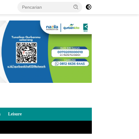
n
Leisure