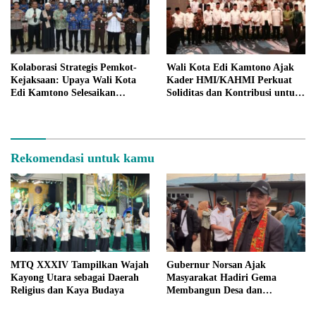
Kolaborasi Strategis Pemkot-
Wali Kota Edi Kamtono Ajak
Kejaksaan: Upaya Wali Kota
Kader HMI/KAHMI Perkuat
Edi Kamtono Selesaikan
Soliditas dan Kontribusi untuk
Sengketa Lahan di Pontianak
Pembangunan Pontianak
Rekomendasi untuk kamu
MTQ XXXIV Tampilkan Wajah
Gubernur Norsan Ajak
Kayong Utara sebagai Daerah
Masyarakat Hadiri Gema
Religius dan Kaya Budaya
Membangun Desa dan
Meriahkan MTQ Kalbar di
Kayong Utara