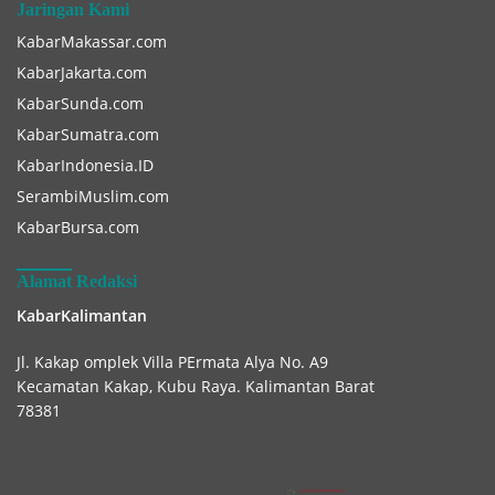
Jaringan Kami
KabarMakassar.com
KabarJakarta.com
KabarSunda.com
KabarSumatra.com
KabarIndonesia.ID
SerambiMuslim.com
KabarBursa.com
Alamat Redaksi
KabarKalimantan
Jl. Kakap omplek Villa PErmata Alya No. A9
Kecamatan Kakap, Kubu Raya. Kalimantan Barat
78381