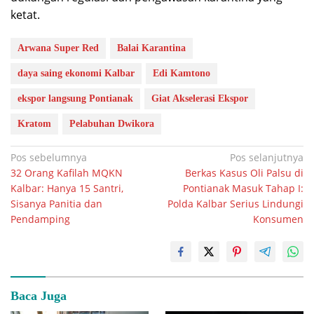
ketat.
Arwana Super Red
Balai Karantina
daya saing ekonomi Kalbar
Edi Kamtono
ekspor langsung Pontianak
Giat Akselerasi Ekspor
Kratom
Pelabuhan Dwikora
Navigasi
Pos sebelumnya
Pos selanjutnya
32 Orang Kafilah MQKN
Berkas Kasus Oli Palsu di
pos
Kalbar: Hanya 15 Santri,
Pontianak Masuk Tahap I:
Sisanya Panitia dan
Polda Kalbar Serius Lindungi
Pendamping
Konsumen
Baca Juga