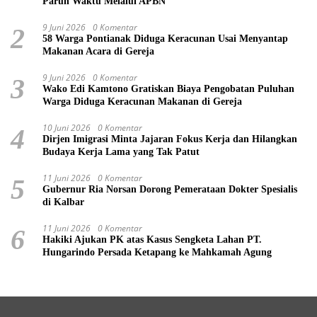
Paruh Waktu Melalui APBN
9 Juni 2026
0 Komentar
2
58 Warga Pontianak Diduga Keracunan Usai Menyantap
Makanan Acara di Gereja
9 Juni 2026
0 Komentar
3
Wako Edi Kamtono Gratiskan Biaya Pengobatan Puluhan
Warga Diduga Keracunan Makanan di Gereja
10 Juni 2026
0 Komentar
4
Dirjen Imigrasi Minta Jajaran Fokus Kerja dan Hilangkan
Budaya Kerja Lama yang Tak Patut
11 Juni 2026
0 Komentar
5
Gubernur Ria Norsan Dorong Pemerataan Dokter Spesialis
di Kalbar
11 Juni 2026
0 Komentar
6
Hakiki Ajukan PK atas Kasus Sengketa Lahan PT.
Hungarindo Persada Ketapang ke Mahkamah Agung