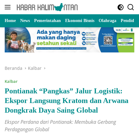
Langsung
ke
konten
Home
News
Pemerintahan
Ekonomi Bisnis
Olahraga
Pendidik
Beranda
Kalbar
Kalbar
Pontianak “Pangkas” Jalur Logistik:
Ekspor Langsung Kratom dan Arwana
Dongkrak Daya Saing Global
Ekspor Perdana dari Pontianak: Membuka Gerbang
Perdagangan Global