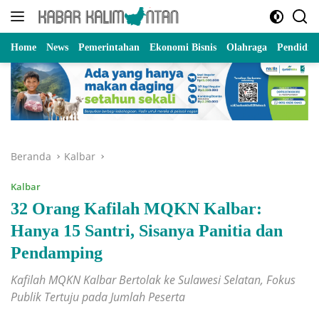
Langsung
ke
konten
Home
News
Pemerintahan
Ekonomi Bisnis
Olahraga
Pendidik
Beranda
Kalbar
Kalbar
32 Orang Kafilah MQKN Kalbar:
Hanya 15 Santri, Sisanya Panitia dan
Pendamping
Kafilah MQKN Kalbar Bertolak ke Sulawesi Selatan, Fokus
Publik Tertuju pada Jumlah Peserta