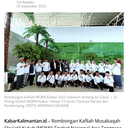
Tim Redaksi
30 September 2025
Rombongan kafilah MQKN Kalbar 2025 sebelum terbang ke Sulsel. | 32
Orang Kafilah MQKN Kalbar: Hanya 15 Santri, Sisanya Panitia dan
Pendamping. (FOTO: KEMENAG KALBAR)
KabarKalimantan.id
– Rombongan Kafilah Musabaqah
Qira’atil Kutub (MQKN) Tingkat Nasional-Asia Tenggara