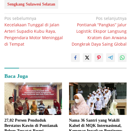
Sengkang Sulawesi Selatan
Navigasi
Pos sebelumnya
Pos selanjutnya
Kecelakaan Tunggal di Jalan
Pontianak “Pangkas” Jalur
pos
Arteri Supadio Kubu Raya,
Logistik: Ekspor Langsung
Pengendara Motor Meninggal
Kratom dan Arwana
di Tempat
Dongkrak Daya Saing Global
Baca Juga
27,02 Persen Penduduk
Nama 36 Santri yang Wakili
Berstatus Kawin di Pontianak
Kalsel di MQK Internasional,
Belum Tercatat Resmi
Kemenag Ingatkan Pentingnya