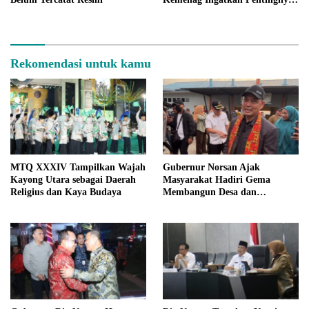
Persiapan Mental dan Fisik
Rekomendasi untuk kamu
MTQ XXXIV Tampilkan Wajah
Gubernur Norsan Ajak
Kayong Utara sebagai Daerah
Masyarakat Hadiri Gema
Religius dan Kaya Budaya
Membangun Desa dan
Meriahkan MTQ Kalbar di
Kayong Utara