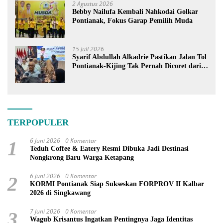
2 Agustus 2026
Bebby Nailufa Kembali Nahkodai Golkar
Pontianak, Fokus Garap Pemilih Muda
15 Juli 2026
Syarif Abdullah Alkadrie Pastikan Jalan Tol
Pontianak-Kijing Tak Pernah Dicoret dari
PSN
TERPOPULER
6 Juni 2026
0 Komentar
1
Teduh Coffee & Eatery Resmi Dibuka Jadi Destinasi
Nongkrong Baru Warga Ketapang
6 Juni 2026
0 Komentar
2
KORMI Pontianak Siap Sukseskan FORPROV II Kalbar
2026 di Singkawang
7 Juni 2026
0 Komentar
3
Wagub Krisantus Ingatkan Pentingnya Jaga Identitas