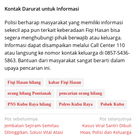
Kontak Darurat untuk Informasi
Polisi berharap masyarakat yang memiliki informasi
sekecil apa pun terkait keberadaan Fiqi Hasan bisa
segera menghubungi pihak berwajib atau keluarga.
Informasi dapat disampaikan melalui Call Center 110
atau langsung ke nomor kontak keluarga di 0857-5436-
5863. Bantuan dari masyarakat sangat berarti dalam
upaya pencarian ini.
Fiqi Hasan hilang
kabar Fiqi Hasan
orang hilang Pontianak
pencarian orang hilang
PNS Kubu Raya hilang
Polres Kubu Raya
Polsek Kubu
Navigasi
Pos sebelumnya
Pos selanjutnya
Jembatan Sejiram-Semitau
Kasus Viral Santri Dibuli
pos
Ditinggikan, Solusi Vital Atasi
Hoax, Polisi dan Keluarga