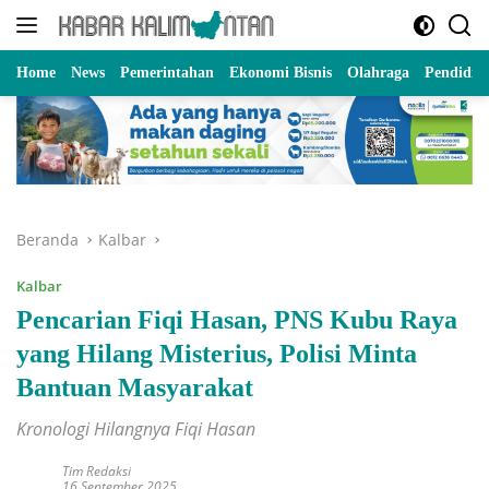
Langsung
ke
konten
Home
News
Pemerintahan
Ekonomi Bisnis
Olahraga
Pendidik
Beranda
Kalbar
Kalbar
Pencarian Fiqi Hasan, PNS Kubu Raya
yang Hilang Misterius, Polisi Minta
Bantuan Masyarakat
Kronologi Hilangnya Fiqi Hasan
Tim Redaksi
16 September 2025