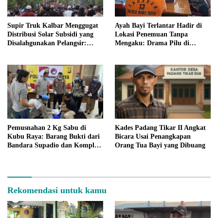
Supir Truk Kalbar Menggugat
Ayah Bayi Terlantar Hadir di
Distribusi Solar Subsidi yang
Lokasi Penemuan Tanpa
Disalahgunakan Pelangsir:
Mengaku: Drama Pilu di
Ancaman Aksi Lebih Besar
Padang Tikar
Pemusnahan 2 Kg Sabu di
Kades Padang Tikar II Angkat
Kubu Raya: Barang Bukti dari
Bicara Usai Penangkapan
Bandara Supadio dan Komplek
Orang Tua Bayi yang Dibuang
Perumahan Dimusnahkan
Rekomendasi untuk kamu