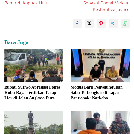
Banjir di Kapuas Hulu
Sepakat Damai Melalui
Restorative Justice
Baca Juga
Bupati Sujiwo Apresiasi Polres
Modus Baru Penyelundupan
Kubu Raya Tertibkan Balap
Sabu Terbongkar di Lapas
Liar di Jalan Angkasa Pura
Pontianak: Narkoba
Disembunyikan di Kepala
Charger HP