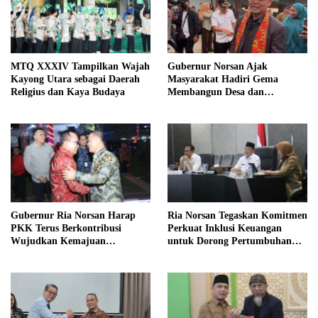
MTQ XXXIV Tampilkan Wajah
Gubernur Norsan Ajak
Kayong Utara sebagai Daerah
Masyarakat Hadiri Gema
Religius dan Kaya Budaya
Membangun Desa dan
Meriahkan MTQ Kalbar di
Kayong Utara
Gubernur Ria Norsan Harap
Ria Norsan Tegaskan Komitmen
PKK Terus Berkontribusi
Perkuat Inklusi Keuangan
Wujudkan Kemajuan
untuk Dorong Pertumbuhan
Kalimantan Barat
Ekonomi Kalbar