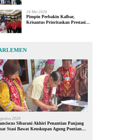
24 Mei 2026
Pimpin Perbakin Kalbar,
Krisantus Prioritaskan Prestasi
Atlet dan Penguatan Sarana
Latihan
ARLEMEN
Agustus 2026
anciscus Sibarani Akhiri Penantian Panjang
at Stasi Bawat Keuskupan Agung Pontianak,
reja Baru Akhirnya Berdiri