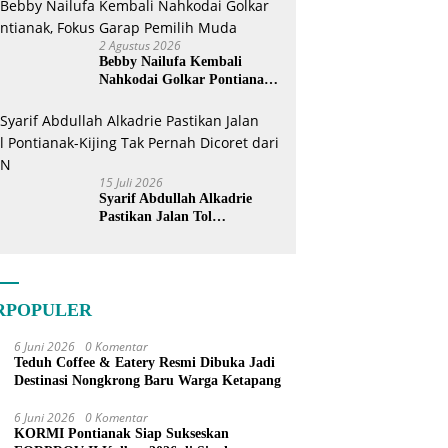
2 Agustus 2026
Bebby Nailufa Kembali
Nahkodai Golkar Pontianak,
Fokus Garap Pemilih Muda
15 Juli 2026
Syarif Abdullah Alkadrie
Pastikan Jalan Tol
Pontianak-Kijing Tak
Pernah Dicoret dari PSN
RPOPULER
6 Juni 2026
0 Komentar
Teduh Coffee & Eatery Resmi Dibuka Jadi
Destinasi Nongkrong Baru Warga Ketapang
6 Juni 2026
0 Komentar
KORMI Pontianak Siap Sukseskan