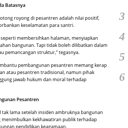
da Batasnya
3
ng royong di pesantren adalah nilai positif,
orbankan keselamatan para santri.
4
n seperti membersihkan halaman, menyiapkan
han bangunan. Tapi tidak boleh dilibatkan dalam
au pemancangan struktur,” tegasnya.
5
 membantu pembangunan pesantren memang kerap
an atau pesantren tradisional, namun pihak
6
ggung jawab hukum dan moral terhadap
ngunan Pesantren
cul tak lama setelah insiden ambruknya bangunan
ng menimbulkan kekhawatiran publik terhadap
ngkungan pendidikan keagamaan.