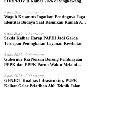
FORPROV II Kalbar 2026 di Singkawang
7 Juni 2026
0 Komentar
Wagub Krisantus Ingatkan Pentingnya Jaga
Identitas Budaya Saat Resmikan Rumah Adat
Dayak di Sanggau
6 Juni 2026
0 Komentar
Sekda Kalbar Harap PAPDI Jadi Garda
Terdepan Peningkatan Layanan Kesehatan
9 Juni 2026
0 Komentar
Gubernur Ria Norsan Dorong Pembiayaan
PPPK dan PPPK Paruh Waktu Melalui
APBN
8 Juni 2026
0 Komentar
GENJOT Kualitas Infrastruktur, PUPR
Kalbar Gelar Pelatihan Ahli Teknik Jalan