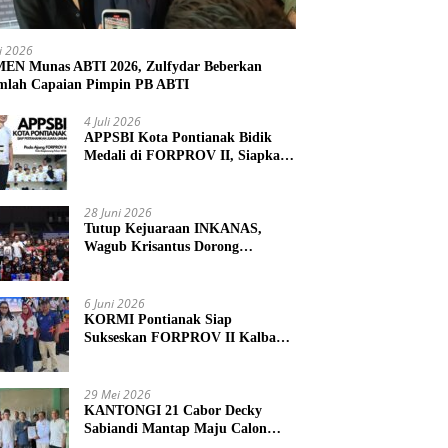
li 2026
N Munas ABTI 2026, Zulfydar Beberkan
mlah Capaian Pimpin PB ABTI
4 Juli 2026
APPSBI Kota Pontianak Bidik
Medali di FORPROV II, Siapkan
Atlet Menuju FORNAS 2027
28 Juni 2026
Tutup Kejuaraan INKANAS,
Wagub Krisantus Dorong
Karateka Kalbar Tingkatkan
Prestasi
6 Juni 2026
KORMI Pontianak Siap
Sukseskan FORPROV II Kalbar
2026 di Singkawang
29 Mei 2026
KANTONGI 21 Cabor Decky
Sabiandi Mantap Maju Calon
Ketua KONI Kayong Utara