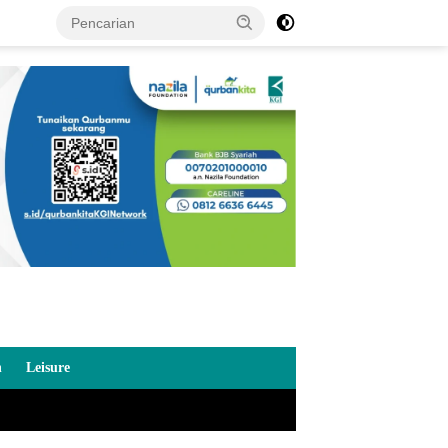
n
Leisure