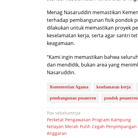
Menag Nasaruddin memastikan Kemen
terhadap pembangunan fisik pondok pes
dilakukan untuk memastikan proyek p
keselamatan kerja, serta agar santri 
keagamaan.
“Kami ingin memastikan bahwa seluru
dan mendidik, bukan area yang menimbu
Nasaruddin.
Kementerian Agama
keselamatan kerja
pembangunan pesantren
pondok pesantren
Navigasi
Pos sebelumnya
Perketat Pengawasan Program Kampung
pos
Nelayan Merah Putih Cegah Penyimpangan
Anggaran