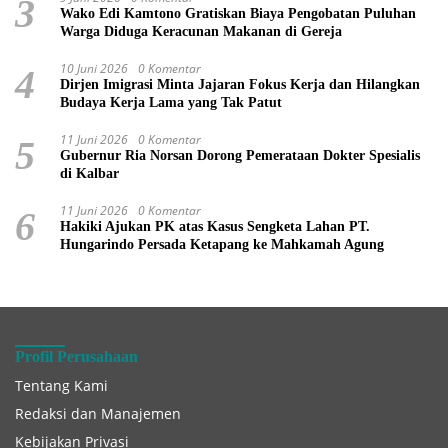
3
Wako Edi Kamtono Gratiskan Biaya Pengobatan Puluhan
Warga Diduga Keracunan Makanan di Gereja
10 Juni 2026
0 Komentar
4
Dirjen Imigrasi Minta Jajaran Fokus Kerja dan Hilangkan
Budaya Kerja Lama yang Tak Patut
11 Juni 2026
0 Komentar
5
Gubernur Ria Norsan Dorong Pemerataan Dokter Spesialis
di Kalbar
11 Juni 2026
0 Komentar
6
Hakiki Ajukan PK atas Kasus Sengketa Lahan PT.
Hungarindo Persada Ketapang ke Mahkamah Agung
Profil Perusahaan
Tentang Kami
Redaksi dan Manajemen
Kebijakan Privasi