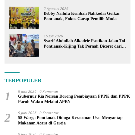
Berdiri
2 Agustus 2026
Bebby Nailufa Kembali Nahkodai Golkar
Pontianak, Fokus Garap Pemilih Muda
15 Juli 2026
Syarif Abdullah Alkadrie Pastikan Jalan Tol
Pontianak-Kijing Tak Pernah Dicoret dari
PSN
TERPOPULER
9 Juni 2026
0 Komentar
1
Gubernur Ria Norsan Dorong Pembiayaan PPPK dan PPPK
Paruh Waktu Melalui APBN
9 Juni 2026
0 Komentar
2
58 Warga Pontianak Diduga Keracunan Usai Menyantap
Makanan Acara di Gereja
9 Juni 2026
0 Komentar