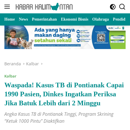
Langsung
ke
konten
Home
News
Pemerintahan
Ekonomi Bisnis
Olahraga
Pendidik
Beranda
Kalbar
Kalbar
Waspada! Kasus TB di Pontianak Capai
1990 Pasien, Dinkes Ingatkan Periksa
Jika Batuk Lebih dari 2 Minggu
Angka Kasus TB di Pontianak Tinggi, Program Skrining
“Ketuk 1000 Pintu” Diaktifkan