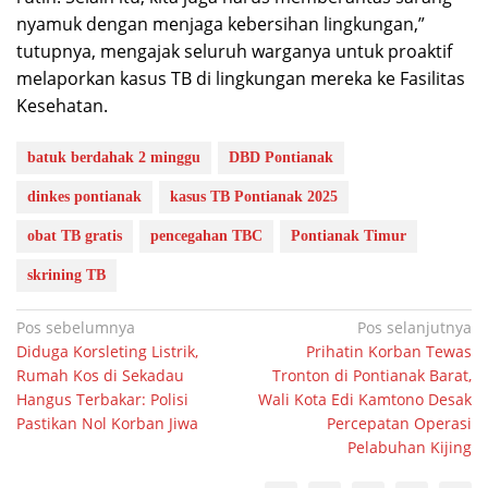
nyamuk dengan menjaga kebersihan lingkungan,”
tutupnya, mengajak seluruh warganya untuk proaktif
melaporkan kasus TB di lingkungan mereka ke Fasilitas
Kesehatan.
batuk berdahak 2 minggu
DBD Pontianak
dinkes pontianak
kasus TB Pontianak 2025
obat TB gratis
pencegahan TBC
Pontianak Timur
skrining TB
Navigasi
Pos sebelumnya
Pos selanjutnya
Diduga Korsleting Listrik,
Prihatin Korban Tewas
pos
Rumah Kos di Sekadau
Tronton di Pontianak Barat,
Hangus Terbakar: Polisi
Wali Kota Edi Kamtono Desak
Pastikan Nol Korban Jiwa
Percepatan Operasi
Pelabuhan Kijing