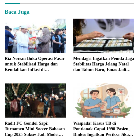
Baca Juga
Ria Norsan Buka Operasi Pasar
Mendagri Ingatkan Pemda Jaga
untuk Stabilisasi Harga dan
Stabilitas Harga Jelang Natal
Kendalikan Inflasi di
dan Tahun Baru, Emas Jadi
Mempawah
Pemicu Inflasi Inti
Radit FC Gondol Sapi:
Waspada! Kasus TB di
Turnamen Mini Soccer Bahasan
Pontianak Capai 1990 Pasien,
Cup 2025 Sukses Jadi Model
Dinkes Ingatkan Periksa Jika