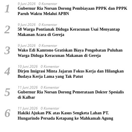
9 Juni 2026
0 Komentar
1
Gubernur Ria Norsan Dorong Pembiayaan PPPK dan PPPK
Paruh Waktu Melalui APBN
9 Juni 2026
0 Komentar
2
58 Warga Pontianak Diduga Keracunan Usai Menyantap
Makanan Acara di Gereja
9 Juni 2026
0 Komentar
3
Wako Edi Kamtono Gratiskan Biaya Pengobatan Puluhan
Warga Diduga Keracunan Makanan di Gereja
10 Juni 2026
0 Komentar
4
Dirjen Imigrasi Minta Jajaran Fokus Kerja dan Hilangkan
Budaya Kerja Lama yang Tak Patut
11 Juni 2026
0 Komentar
5
Gubernur Ria Norsan Dorong Pemerataan Dokter Spesialis
di Kalbar
11 Juni 2026
0 Komentar
6
Hakiki Ajukan PK atas Kasus Sengketa Lahan PT.
Hungarindo Persada Ketapang ke Mahkamah Agung