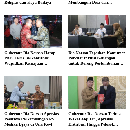
Religius dan Kaya Budaya
Membangun Desa dan
Meriahkan MTQ Kalbar di
Kayong Utara
Gubernur Ria Norsan Harap
Ria Norsan Tegaskan Komitmen
PKK Terus Berkontribusi
Perkuat Inklusi Keuangan
Wujudkan Kemajuan
untuk Dorong Pertumbuhan
Kalimantan Barat
Ekonomi Kalbar
Gubernur Ria Norsan Apresiasi
Gubernur Ria Norsan Terima
Pesatnya Perkembangan RS
Wakaf Alquran, Apresiasi
Medika Djaya di Usia Ke-4
Distribusi Hingga Pelosok
Kalbar