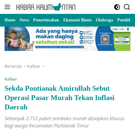
Langsung
ke
konten
Home
News
Pemerintahan
Ekonomi Bisnis
Olahraga
Pendidik
Beranda
Kalbar
Kalbar
Sekda Pontianak Amirullah Sebut
Operasi Pasar Murah Tekan Inflasi
Daerah
Sebanyak 2.752 paket sembako murah disiapkan khusus
bagi warga Kecamatan Pontianak Timur