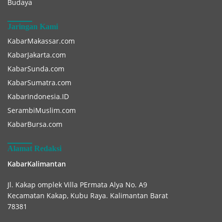
Budaya
Jaringan Kami
KabarMakassar.com
KabarJakarta.com
KabarSunda.com
KabarSumatra.com
KabarIndonesia.ID
SerambiMuslim.com
KabarBursa.com
Alamat Redaksi
KabarKalimantan
Jl. Kakap omplek Villa PErmata Alya No. A9
Kecamatan Kakap, Kubu Raya. Kalimantan Barat
78381