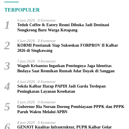
TERPOPULER
6 Juni 2026
0 Komentar
1
Teduh Coffee & Eatery Resmi Dibuka Jadi Destinasi
Nongkrong Baru Warga Ketapang
6 Juni 2026
0 Komentar
2
KORMI Pontianak Siap Sukseskan FORPROV II Kalbar
2026 di Singkawang
7 Juni 2026
0 Komentar
3
Wagub Krisantus Ingatkan Pentingnya Jaga Identitas
Budaya Saat Resmikan Rumah Adat Dayak di Sanggau
6 Juni 2026
0 Komentar
4
Sekda Kalbar Harap PAPDI Jadi Garda Terdepan
Peningkatan Layanan Kesehatan
9 Juni 2026
0 Komentar
5
Gubernur Ria Norsan Dorong Pembiayaan PPPK dan PPPK
Paruh Waktu Melalui APBN
8 Juni 2026
0 Komentar
6
GENJOT Kualitas Infrastruktur, PUPR Kalbar Gelar