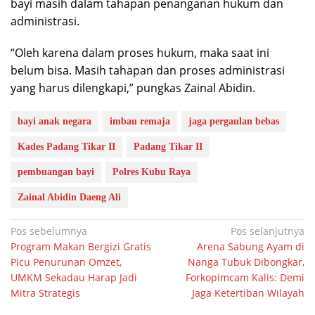
bayi masih dalam tahapan penanganan hukum dan
administrasi.
“Oleh karena dalam proses hukum, maka saat ini
belum bisa. Masih tahapan dan proses administrasi
yang harus dilengkapi,” pungkas Zainal Abidin.
bayi anak negara
imbau remaja
jaga pergaulan bebas
Kades Padang Tikar II
Padang Tikar II
pembuangan bayi
Polres Kubu Raya
Zainal Abidin Daeng Ali
Navigasi
Pos sebelumnya
Pos selanjutnya
Program Makan Bergizi Gratis
Arena Sabung Ayam di
pos
Picu Penurunan Omzet,
Nanga Tubuk Dibongkar,
UMKM Sekadau Harap Jadi
Forkopimcam Kalis: Demi
Mitra Strategis
Jaga Ketertiban Wilayah