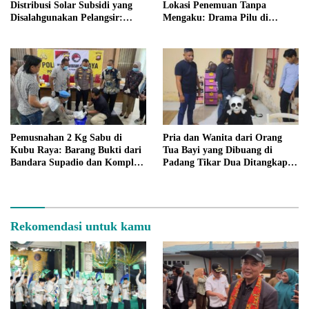
Distribusi Solar Subsidi yang
Lokasi Penemuan Tanpa
Disalahgunakan Pelangsir:
Mengaku: Drama Pilu di
Ancaman Aksi Lebih Besar
Padang Tikar
Pemusnahan 2 Kg Sabu di
Pria dan Wanita dari Orang
Kubu Raya: Barang Bukti dari
Tua Bayi yang Dibuang di
Bandara Supadio dan Komplek
Padang Tikar Dua Ditangkap:
Perumahan Dimusnahkan
Polisi Amankan Ayah Kandung
Kurang dari 24 Jam
Rekomendasi untuk kamu