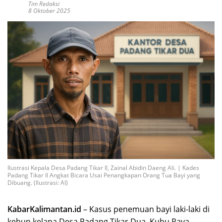
Tim Redaksi
8 Oktober 2025
Ilustrasi Kepala Desa Padang Tikar II, Zainal Abidin Daeng Ali. | Kades
Padang Tikar II Angkat Bicara Usai Penangkapan Orang Tua Bayi yang
Dibuang. (Ilustrasi: AI)
KabarKalimantan.id
– Kasus penemuan bayi laki-laki di
kebun kelapa Desa Padang Tikar Dua, Kubu Raya,