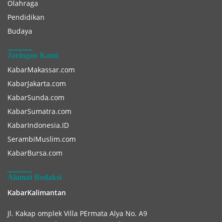
Olahraga
Pendidikan
Budaya
Jaringan Kami
KabarMakassar.com
KabarJakarta.com
KabarSunda.com
KabarSumatra.com
KabarIndonesia.ID
SerambiMuslim.com
KabarBursa.com
Alamat Redaksi
KabarKalimantan
Jl. Kakap omplek Villa PErmata Alya No. A9