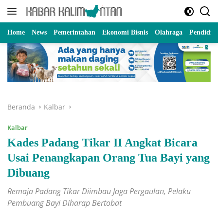
Langsung
ke
konten
Home
News
Pemerintahan
Ekonomi Bisnis
Olahraga
Pendidik
Beranda
Kalbar
Kalbar
Kades Padang Tikar II Angkat Bicara
Usai Penangkapan Orang Tua Bayi yang
Dibuang
Remaja Padang Tikar Diimbau Jaga Pergaulan, Pelaku
Pembuang Bayi Diharap Bertobat