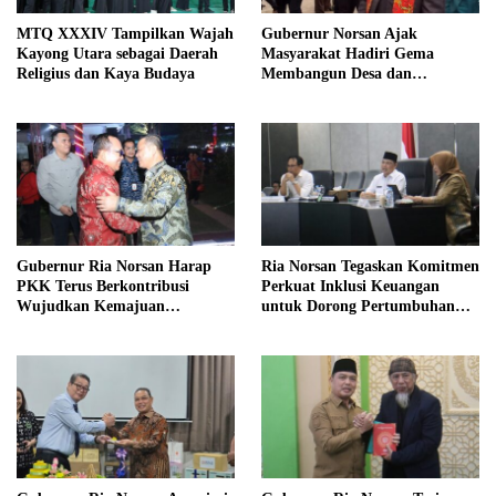
MTQ XXXIV Tampilkan Wajah
Gubernur Norsan Ajak
Kayong Utara sebagai Daerah
Masyarakat Hadiri Gema
Religius dan Kaya Budaya
Membangun Desa dan
Meriahkan MTQ Kalbar di
Kayong Utara
Gubernur Ria Norsan Harap
Ria Norsan Tegaskan Komitmen
PKK Terus Berkontribusi
Perkuat Inklusi Keuangan
Wujudkan Kemajuan
untuk Dorong Pertumbuhan
Kalimantan Barat
Ekonomi Kalbar