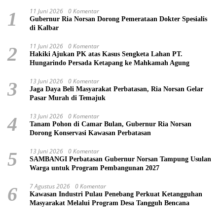
11 Juni 2026
0 Komentar
1
Gubernur Ria Norsan Dorong Pemerataan Dokter Spesialis
di Kalbar
11 Juni 2026
0 Komentar
2
Hakiki Ajukan PK atas Kasus Sengketa Lahan PT.
Hungarindo Persada Ketapang ke Mahkamah Agung
13 Juni 2026
0 Komentar
3
Jaga Daya Beli Masyarakat Perbatasan, Ria Norsan Gelar
Pasar Murah di Temajuk
13 Juni 2026
0 Komentar
4
Tanam Pohon di Camar Bulan, Gubernur Ria Norsan
Dorong Konservasi Kawasan Perbatasan
13 Juni 2026
0 Komentar
5
SAMBANGI Perbatasan Gubernur Norsan Tampung Usulan
Warga untuk Program Pembangunan 2027
7 Agustus 2026
0 Komentar
6
Kawasan Industri Pulau Penebang Perkuat Ketangguhan
Masyarakat Melalui Program Desa Tangguh Bencana