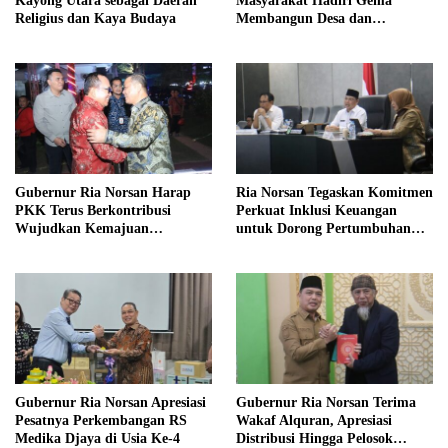
Kayong Utara sebagai Daerah
Masyarakat Hadiri Gema
Religius dan Kaya Budaya
Membangun Desa dan
Meriahkan MTQ Kalbar di
Kayong Utara
Gubernur Ria Norsan Harap
Ria Norsan Tegaskan Komitmen
PKK Terus Berkontribusi
Perkuat Inklusi Keuangan
Wujudkan Kemajuan
untuk Dorong Pertumbuhan
Kalimantan Barat
Ekonomi Kalbar
Gubernur Ria Norsan Apresiasi
Gubernur Ria Norsan Terima
Pesatnya Perkembangan RS
Wakaf Alquran, Apresiasi
Medika Djaya di Usia Ke-4
Distribusi Hingga Pelosok