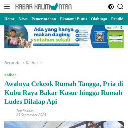
Langsung
ke
konten
Home
News
Pemerintahan
Ekonomi Bisnis
Olahraga
Pendidik
Beranda
Kalbar
Kalbar
Awalnya Cekcok Rumah Tangga, Pria di
Kubu Raya Bakar Kasur hingga Rumah
Ludes Dilalap Api
Tim Redaksi
23 September 2025