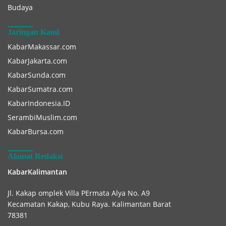
Budaya
Jaringan Kami
KabarMakassar.com
KabarJakarta.com
KabarSunda.com
KabarSumatra.com
KabarIndonesia.ID
SerambiMuslim.com
KabarBursa.com
Alamat Redaksi
KabarKalimantan
Jl. Kakap omplek Villa PErmata Alya No. A9
Kecamatan Kakap, Kubu Raya. Kalimantan Barat
78381