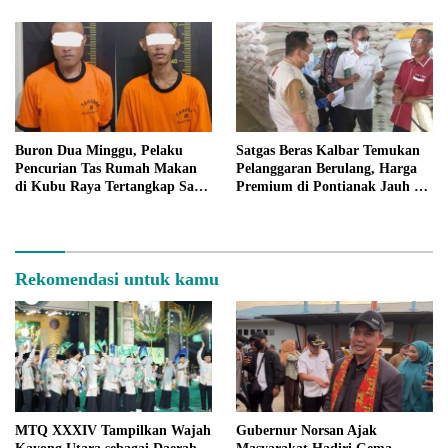
Sasaran
Buron Dua Minggu, Pelaku
Satgas Beras Kalbar Temukan
Pencurian Tas Rumah Makan
Pelanggaran Berulang, Harga
di Kubu Raya Tertangkap Saat
Premium di Pontianak Jauh di
Masak Mi Instan
Atas HET
Rekomendasi untuk kamu
MTQ XXXIV Tampilkan Wajah
Gubernur Norsan Ajak