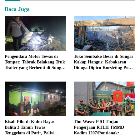
Baca Juga
Pengendara Motor Tewas di
Toko Sembako Besar di Sungai
Tempat: Tabrak Belakang Truk
Kakap Hangus: Kebakaran
Trailer yang Berhenti di Sungai
Diduga Dipicu Korsleting Pom
Kakap
Mini Saat Pengisian BBM
Kisah Pilu di Kubu Raya:
Tim Wasev PJO Tinjau
Balita 3 Tahun Tewas
Pengerjaan RTLH TMMD
Tenggelam di Parit, Polisi
Kodim 1207/Pontianak:
Selidiki Kronologi
Pastikan Kualitas dan Tepat