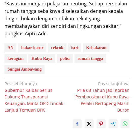
“Kasus ini menjadi pelajaran penting. Setiap persoalan
rumah tangga sebaiknya diselesaikan dengan kepala
dingin, bukan dengan tindakan nekat yang
membahayakan diri sendiri dan lingkungan sekitar,”
pungkas Aiptu Ade.
AN
bakar kasur
cekcok
istri
Kebakaran
kerugian
Kubu Raya
polisi
rumah tangga
Sungai Ambawang
Navigasi
Pos sebelumnya
Pos selanjutnya
Gubernur Kalbar Serius
Pria 68 Tahun Jadi Korban
pos
Dukung Transparansi
Pembacokan di Kubu Raya,
Keuangan, Minta OPD Tindak
Pelaku Bertopeng Masih
Lanjuti Temuan BPK
Buron