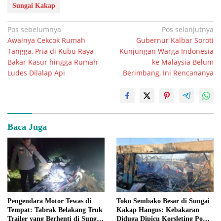
Sungai Kakap
Navigasi
Pos sebelumnya
Pos selanjutnya
Awalnya Cekcok Rumah
Gubernur Kalbar Soroti
pos
Tangga, Pria di Kubu Raya
Kunjungan Warga Indonesia
Bakar Kasur hingga Rumah
ke Malaysia Belum
Ludes Dilalap Api
Berimbang, Ini Rencananya
Baca Juga
Pengendara Motor Tewas di
Toko Sembako Besar di Sungai
Tempat: Tabrak Belakang Truk
Kakap Hangus: Kebakaran
Trailer yang Berhenti di Sungai
Diduga Dipicu Korsleting Pom