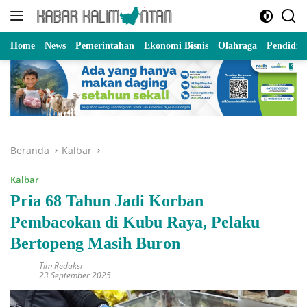
Langsung
ke
konten
Home
News
Pemerintahan
Ekonomi Bisnis
Olahraga
Pendidik
Beranda
Kalbar
Kalbar
Pria 68 Tahun Jadi Korban
Pembacokan di Kubu Raya, Pelaku
Bertopeng Masih Buron
Tim Redaksi
23 September 2025