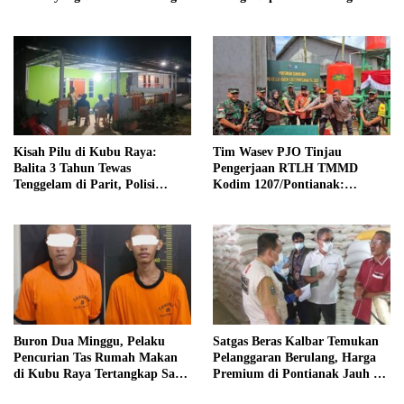
Kakap
Mini Saat Pengisian BBM
Kisah Pilu di Kubu Raya:
Tim Wasev PJO Tinjau
Balita 3 Tahun Tewas
Pengerjaan RTLH TMMD
Tenggelam di Parit, Polisi
Kodim 1207/Pontianak:
Selidiki Kronologi
Pastikan Kualitas dan Tepat
Sasaran
Buron Dua Minggu, Pelaku
Satgas Beras Kalbar Temukan
Pencurian Tas Rumah Makan
Pelanggaran Berulang, Harga
di Kubu Raya Tertangkap Saat
Premium di Pontianak Jauh di
Masak Mi Instan
Atas HET