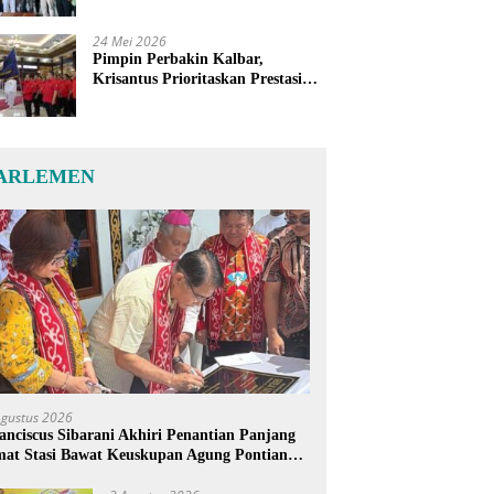
24 Mei 2026
Pimpin Perbakin Kalbar,
Krisantus Prioritaskan Prestasi
Atlet dan Penguatan Sarana
Latihan
ARLEMEN
Agustus 2026
anciscus Sibarani Akhiri Penantian Panjang
at Stasi Bawat Keuskupan Agung Pontianak,
reja Baru Akhirnya Berdiri