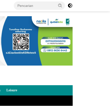
n
Leisure