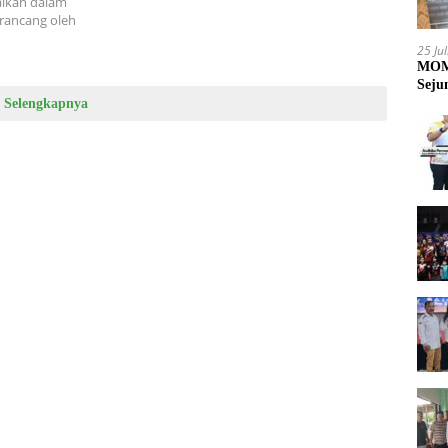
alkan dalam
irancang oleh
25 Ju
MOME
Seju
Selengkapnya