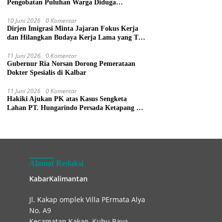
Pengobatan Puluhan Warga Diduga
Keracunan Makanan di Gereja
10 Juni 2026
0 Komentar
Dirjen Imigrasi Minta Jajaran Fokus Kerja
dan Hilangkan Budaya Kerja Lama yang Tak
Patut
11 Juni 2026
0 Komentar
Gubernur Ria Norsan Dorong Pemerataan
Dokter Spesialis di Kalbar
11 Juni 2026
0 Komentar
Hakiki Ajukan PK atas Kasus Sengketa
Lahan PT. Hungarindo Persada Ketapang ke
Mahkamah Agung
Alamat Redaksi
KabarKalimantan
Jl. Kakap omplek Villa PErmata Alya
No. A9
Kecamatan Kakap, Kubu Raya.