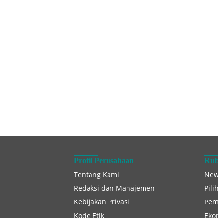
Profil Perusahaan
Rub
Tentang Kami
New
Redaksi dan Manajemen
Pili
Kebijakan Privasi
Pem
Kode Etik
Eko