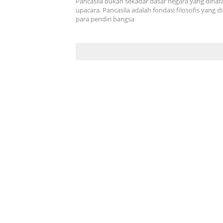
Pancasila bukan sekadar dasar negara yang dihaf
upacara. Pancasila adalah fondasi filosofis yang d
para pendiri bangsa