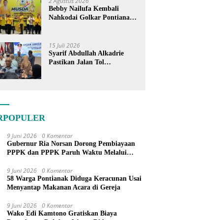
2 Agustus 2026
Bebby Nailufa Kembali
Nahkodai Golkar Pontianak,
Fokus Garap Pemilih Muda
15 Juli 2026
Syarif Abdullah Alkadrie
Pastikan Jalan Tol
Pontianak-Kijing Tak
Pernah Dicoret dari PSN
RPOPULER
9 Juni 2026
0 Komentar
Gubernur Ria Norsan Dorong Pembiayaan
PPPK dan PPPK Paruh Waktu Melalui
APBN
9 Juni 2026
0 Komentar
58 Warga Pontianak Diduga Keracunan Usai
Menyantap Makanan Acara di Gereja
9 Juni 2026
0 Komentar
Wako Edi Kamtono Gratiskan Biaya