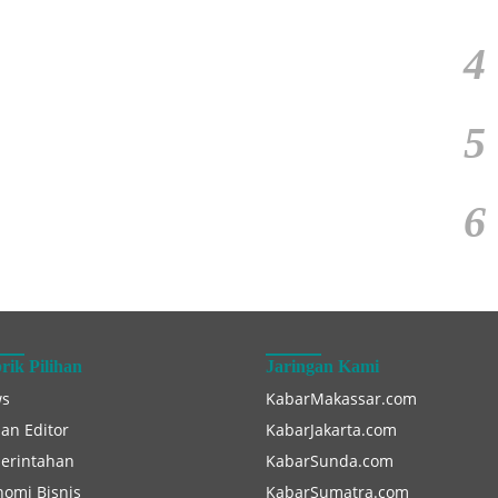
4
5
6
rik Pilihan
Jaringan Kami
s
KabarMakassar.com
han Editor
KabarJakarta.com
erintahan
KabarSunda.com
nomi Bisnis
KabarSumatra.com