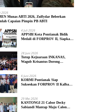
li 2026
N Munas ABTI 2026, Zulfydar Beberkan
mlah Capaian Pimpin PB ABTI
4 Juli 2026
APPSBI Kota Pontianak Bidik
Medali di FORPROV II, Siapkan
Atlet Menuju FORNAS 2027
28 Juni 2026
Tutup Kejuaraan INKANAS,
Wagub Krisantus Dorong
Karateka Kalbar Tingkatkan
Prestasi
6 Juni 2026
KORMI Pontianak Siap
Sukseskan FORPROV II Kalbar
2026 di Singkawang
29 Mei 2026
KANTONGI 21 Cabor Decky
Sabiandi Mantap Maju Calon
Ketua KONI Kayong Utara