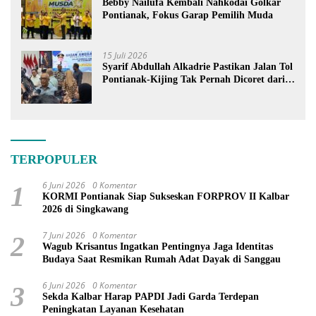
Bebby Nailufa Kembali Nahkodai Golkar
Pontianak, Fokus Garap Pemilih Muda
15 Juli 2026
Syarif Abdullah Alkadrie Pastikan Jalan Tol
Pontianak-Kijing Tak Pernah Dicoret dari
PSN
TERPOPULER
6 Juni 2026
0 Komentar
1
KORMI Pontianak Siap Sukseskan FORPROV II Kalbar
2026 di Singkawang
7 Juni 2026
0 Komentar
2
Wagub Krisantus Ingatkan Pentingnya Jaga Identitas
Budaya Saat Resmikan Rumah Adat Dayak di Sanggau
6 Juni 2026
0 Komentar
3
Sekda Kalbar Harap PAPDI Jadi Garda Terdepan
Peningkatan Layanan Kesehatan