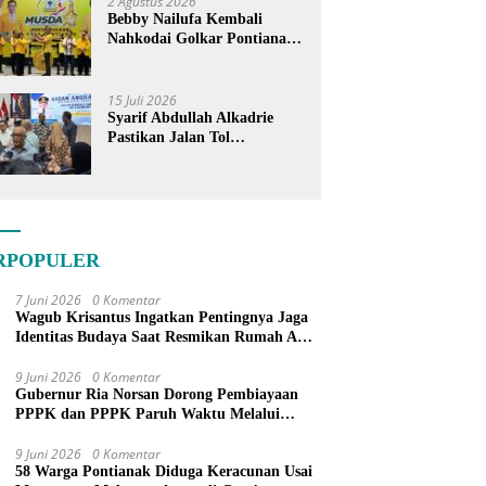
2 Agustus 2026
Bebby Nailufa Kembali
Nahkodai Golkar Pontianak,
Fokus Garap Pemilih Muda
15 Juli 2026
Syarif Abdullah Alkadrie
Pastikan Jalan Tol
Pontianak-Kijing Tak
Pernah Dicoret dari PSN
RPOPULER
7 Juni 2026
0 Komentar
Wagub Krisantus Ingatkan Pentingnya Jaga
Identitas Budaya Saat Resmikan Rumah Adat
Dayak di Sanggau
9 Juni 2026
0 Komentar
Gubernur Ria Norsan Dorong Pembiayaan
PPPK dan PPPK Paruh Waktu Melalui
APBN
9 Juni 2026
0 Komentar
58 Warga Pontianak Diduga Keracunan Usai