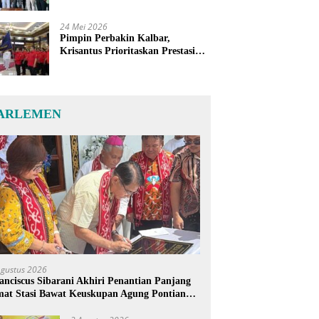
24 Mei 2026
Pimpin Perbakin Kalbar,
Krisantus Prioritaskan Prestasi
Atlet dan Penguatan Sarana
Latihan
ARLEMEN
Agustus 2026
anciscus Sibarani Akhiri Penantian Panjang
at Stasi Bawat Keuskupan Agung Pontianak,
reja Baru Akhirnya Berdiri