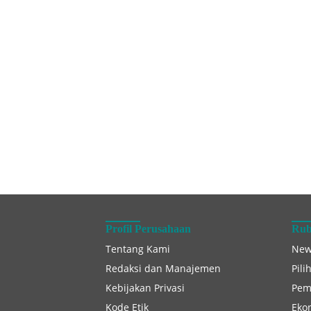
Profil Perusahaan
Rub
Tentang Kami
New
Redaksi dan Manajemen
Pili
Kebijakan Privasi
Pem
Kode Etik
Eko