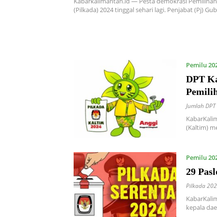
Kabarkalimantan.id — Pesta demokrasi Pemilihan
(Pilkada) 2024 tinggal sehari lagi. Penjabat (Pj) G
Pemilu 20
DPT Ka
Pemili
Jumlah DPT 
KabarKali
(Kaltim) 
Pemilu 20
29 Pasl
Pilkada 20
KabarKalim
kepala dae