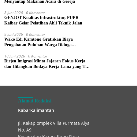
Menyantap Makanan Acara di Gereja
8 Juni 2026
0 Komentar
GENJOT Kualitas Infrastruktur, PUPR
Kalbar Gelar Pelatihan Ahli Teknik Jalan
9 Juni 2026
0 Komentar
Wako Edi Kamtono Gratiskan Biaya
Pengobatan Puluhan Warga Diduga
Keracunan Makanan di Gereja
10 Juni 2026
0 Komentar
Dirjen Imigrasi Minta Jajaran Fokus Kerja
dan Hilangkan Budaya Kerja Lama yang Tak
Patut
Alamat Redaksi
KabarKalimantan
Jl. Kakap omplek Villa PErmata Alya
No. A9
Kecamatan Kakap, Kubu Raya.