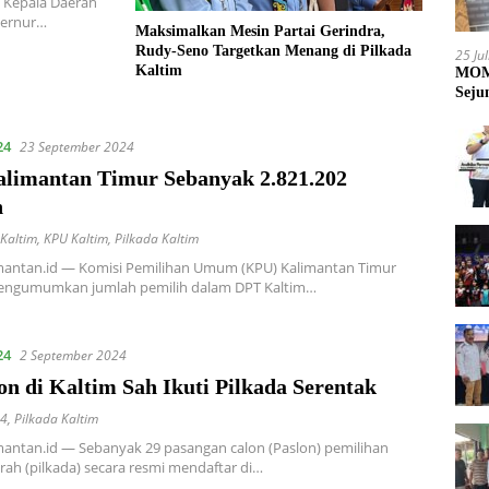
 Kepala Daerah
ubernur…
Maksimalkan Mesin Partai Gerindra,
Rudy-Seno Targetkan Menang di Pilkada
25 Ju
Kaltim
MOME
Seju
24
23 September 2024
limantan Timur Sebanyak 2.821.202
h
Kaltim
,
KPU Kaltim
,
Pilkada Kaltim
mantan.id — Komisi Pemilihan Umum (KPU) Kalimantan Timur
mengumumkan jumlah pemilih dalam DPT Kaltim…
24
2 September 2024
on di Kaltim Sah Ikuti Pilkada Serentak
24
,
Pilkada Kaltim
antan.id — Sebanyak 29 pasangan calon (Paslon) pemilihan
rah (pilkada) secara resmi mendaftar di…