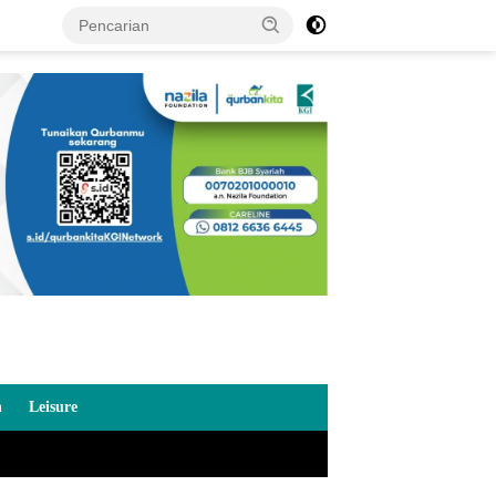
n
Leisure