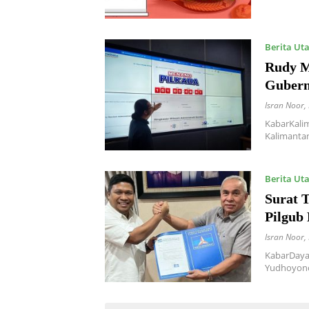
Berita Ut
Rudy Ma
Gubern
Isran Noor
,
KabarKali
Kalimanta
Berita Ut
Surat 
Pilgub
Isran Noor
,
KabarDaya
Yudhoyono