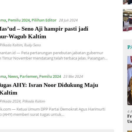
ama
,
Pemilu 2024
,
Pilihan Editor
28 Juli 2024
s’ud – Seno Aji hampir pasti jadi
ur-Wagub Kaltim
Pilkada Kaltim
,
Rudy-Seno
P
mantan.id — Peta pertarungan perebutan jabatan gubernur
n Timur November mendatang telah terbaca jelas. Pasangan…
ama
,
News
,
Parlemen
,
Pemilu 2024
23 Mei 2024
Tugas AHY: Isran Noor Didukung Maju
 Kaltim
Pilkada 2024
,
Pilkada Kaltim
k.com — Ketua Umum DPP Partai Demokrat Agus Harimurti
4 
 (AHY) memberi surat tugas untuk…
Fr
Um
Ge