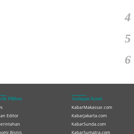
4
5
6
rik Pilihan
Jaringan Kami
s
KabarMakassar.com
han Editor
KabarJakarta.com
erintahan
KabarSunda.com
nomi Bisnis
KabarSumatra.com