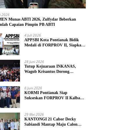
li 2026
N Munas ABTI 2026, Zulfydar Beberkan
mlah Capaian Pimpin PB ABTI
4 Juli 2026
APPSBI Kota Pontianak Bidik
Medali di FORPROV II, Siapkan
Atlet Menuju FORNAS 2027
28 Juni 2026
Tutup Kejuaraan INKANAS,
Wagub Krisantus Dorong
Karateka Kalbar Tingkatkan
Prestasi
6 Juni 2026
KORMI Pontianak Siap
Sukseskan FORPROV II Kalbar
2026 di Singkawang
29 Mei 2026
KANTONGI 21 Cabor Decky
Sabiandi Mantap Maju Calon
Ketua KONI Kayong Utara