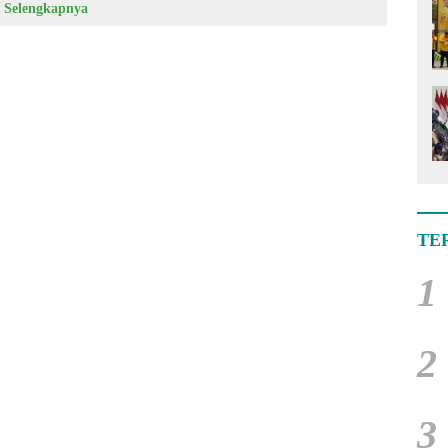
Selengkapnya
TE
1
2
3