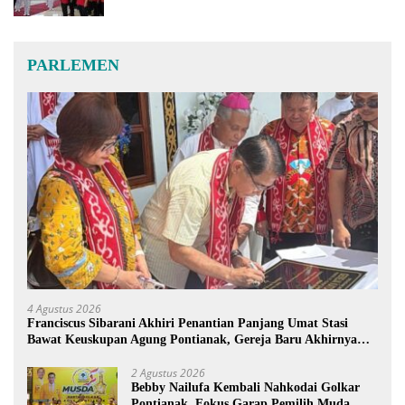
PARLEMEN
4 Agustus 2026
Franciscus Sibarani Akhiri Penantian Panjang Umat Stasi
Bawat Keuskupan Agung Pontianak, Gereja Baru Akhirnya
Berdiri
2 Agustus 2026
Bebby Nailufa Kembali Nahkodai Golkar
Pontianak, Fokus Garap Pemilih Muda