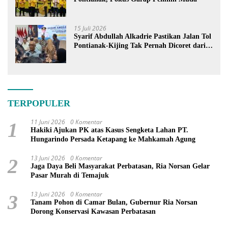
15 Juli 2026
Syarif Abdullah Alkadrie Pastikan Jalan Tol
Pontianak-Kijing Tak Pernah Dicoret dari
PSN
TERPOPULER
11 Juni 2026
0 Komentar
1
Hakiki Ajukan PK atas Kasus Sengketa Lahan PT.
Hungarindo Persada Ketapang ke Mahkamah Agung
13 Juni 2026
0 Komentar
2
Jaga Daya Beli Masyarakat Perbatasan, Ria Norsan Gelar
Pasar Murah di Temajuk
13 Juni 2026
0 Komentar
3
Tanam Pohon di Camar Bulan, Gubernur Ria Norsan
Dorong Konservasi Kawasan Perbatasan