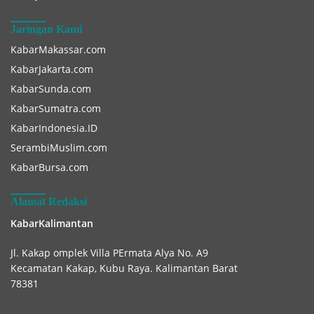
Jaringan Kami
KabarMakassar.com
KabarJakarta.com
KabarSunda.com
KabarSumatra.com
KabarIndonesia.ID
SerambiMuslim.com
KabarBursa.com
Alamat Redaksi
KabarKalimantan
Jl. Kakap omplek Villa PErmata Alya No. A9
Kecamatan Kakap, Kubu Raya. Kalimantan Barat
78381