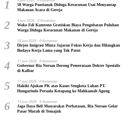
9 Juni 2026
0 Komentar
1
58 Warga Pontianak Diduga Keracunan Usai Menyantap
Makanan Acara di Gereja
9 Juni 2026
0 Komentar
2
Wako Edi Kamtono Gratiskan Biaya Pengobatan Puluhan
Warga Diduga Keracunan Makanan di Gereja
10 Juni 2026
0 Komentar
3
Dirjen Imigrasi Minta Jajaran Fokus Kerja dan Hilangkan
Budaya Kerja Lama yang Tak Patut
11 Juni 2026
0 Komentar
4
Gubernur Ria Norsan Dorong Pemerataan Dokter Spesialis
di Kalbar
11 Juni 2026
0 Komentar
5
Hakiki Ajukan PK atas Kasus Sengketa Lahan PT.
Hungarindo Persada Ketapang ke Mahkamah Agung
13 Juni 2026
0 Komentar
6
Jaga Daya Beli Masyarakat Perbatasan, Ria Norsan Gelar
Pasar Murah di Temajuk