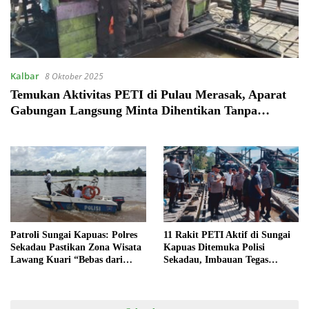
Kalbar
8 Oktober 2025
Temukan Aktivitas PETI di Pulau Merasak, Aparat
Gabungan Langsung Minta Dihentikan Tanpa
Penundaan
Patroli Sungai Kapuas: Polres
11 Rakit PETI Aktif di Sungai
Sekadau Pastikan Zona Wisata
Kapuas Ditemuka Polisi
Lawang Kuari “Bebas dari
Sekadau, Imbauan Tegas
Aktivitas PETI”
Diberikan