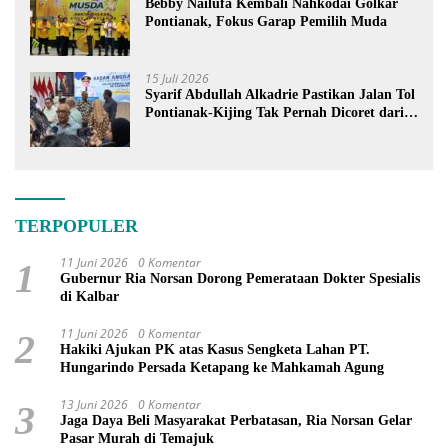
Bebby Nailufa Kembali Nahkodai Golkar
Pontianak, Fokus Garap Pemilih Muda
15 Juli 2026
Syarif Abdullah Alkadrie Pastikan Jalan Tol
Pontianak-Kijing Tak Pernah Dicoret dari
PSN
TERPOPULER
11 Juni 2026
0 Komentar
1
Gubernur Ria Norsan Dorong Pemerataan Dokter Spesialis
di Kalbar
11 Juni 2026
0 Komentar
2
Hakiki Ajukan PK atas Kasus Sengketa Lahan PT.
Hungarindo Persada Ketapang ke Mahkamah Agung
13 Juni 2026
0 Komentar
3
Jaga Daya Beli Masyarakat Perbatasan, Ria Norsan Gelar
Pasar Murah di Temajuk