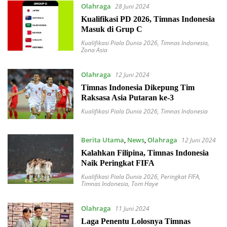
Olahraga
28 Juni 2024
Kualifikasi PD 2026, Timnas Indonesia
Masuk di Grup C
Kualifikasi Piala Dunia 2026
,
Timnas Indonesia
,
Zona Asia
Olahraga
12 Juni 2024
Timnas Indonesia Dikepung Tim
Raksasa Asia Putaran ke-3
Kualifikasi Piala Dunia 2026
,
Timnas Indonesia
Berita Utama
,
News
,
Olahraga
12 Juni 2024
Kalahkan Filipina, Timnas Indonesia
Naik Peringkat FIFA
Kualifikasi Piala Dunia 2026
,
Peringkat FIFA
,
Timnas Indonesia
,
Tom Haye
Olahraga
11 Juni 2024
Laga Penentu Lolosnya Timnas