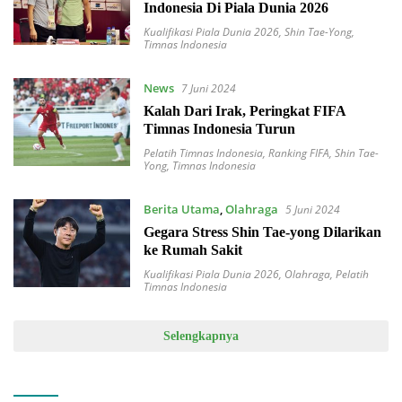
Indonesia Di Piala Dunia 2026
Kualifikasi Piala Dunia 2026
,
Shin Tae-Yong
,
Timnas Indonesia
News
7 Juni 2024
Kalah Dari Irak, Peringkat FIFA
Timnas Indonesia Turun
Pelatih Timnas Indonesia
,
Ranking FIFA
,
Shin Tae-
Yong
,
Timnas Indonesia
Berita Utama
,
Olahraga
5 Juni 2024
Gegara Stress Shin Tae-yong Dilarikan
ke Rumah Sakit
Kualifikasi Piala Dunia 2026
,
Olahraga
,
Pelatih
Timnas Indonesia
Selengkapnya