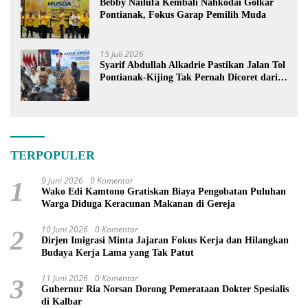
Bebby Nailufa Kembali Nahkodai Golkar
Pontianak, Fokus Garap Pemilih Muda
15 Juli 2026
Syarif Abdullah Alkadrie Pastikan Jalan Tol
Pontianak-Kijing Tak Pernah Dicoret dari
PSN
TERPOPULER
9 Juni 2026
0 Komentar
1
Wako Edi Kamtono Gratiskan Biaya Pengobatan Puluhan
Warga Diduga Keracunan Makanan di Gereja
10 Juni 2026
0 Komentar
2
Dirjen Imigrasi Minta Jajaran Fokus Kerja dan Hilangkan
Budaya Kerja Lama yang Tak Patut
11 Juni 2026
0 Komentar
3
Gubernur Ria Norsan Dorong Pemerataan Dokter Spesialis
di Kalbar