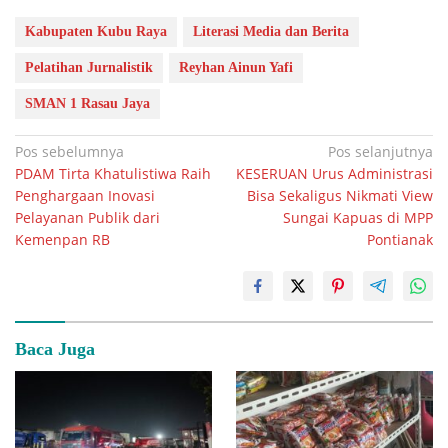
Kabupaten Kubu Raya
Literasi Media dan Berita
Pelatihan Jurnalistik
Reyhan Ainun Yafi
SMAN 1 Rasau Jaya
Navigasi
Pos sebelumnya
Pos selanjutnya
PDAM Tirta Khatulistiwa Raih
KESERUAN Urus Administrasi
pos
Penghargaan Inovasi
Bisa Sekaligus Nikmati View
Pelayanan Publik dari
Sungai Kapuas di MPP
Kemenpan RB
Pontianak
Baca Juga