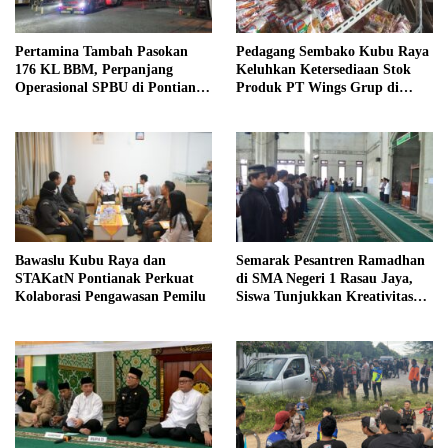
Pertamina Tambah Pasokan
Pedagang Sembako Kubu Raya
176 KL BBM, Perpanjang
Keluhkan Ketersediaan Stok
Operasional SPBU di Pontianak
Produk PT Wings Grup di
dan Kubu Raya
Pasaran
Bawaslu Kubu Raya dan
Semarak Pesantren Ramadhan
STAKatN Pontianak Perkuat
di SMA Negeri 1 Rasau Jaya,
Kolaborasi Pengawasan Pemilu
Siswa Tunjukkan Kreativitas
dan Toleransi