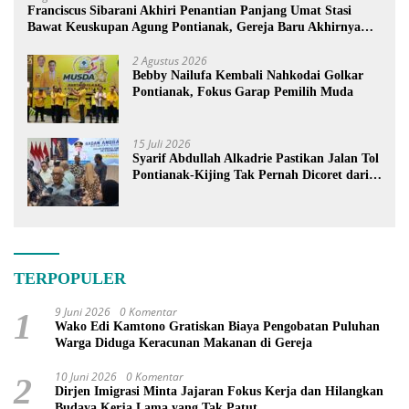
Franciscus Sibarani Akhiri Penantian Panjang Umat Stasi
Bawat Keuskupan Agung Pontianak, Gereja Baru Akhirnya
Berdiri
2 Agustus 2026
Bebby Nailufa Kembali Nahkodai Golkar
Pontianak, Fokus Garap Pemilih Muda
15 Juli 2026
Syarif Abdullah Alkadrie Pastikan Jalan Tol
Pontianak-Kijing Tak Pernah Dicoret dari
PSN
TERPOPULER
9 Juni 2026
0 Komentar
1
Wako Edi Kamtono Gratiskan Biaya Pengobatan Puluhan
Warga Diduga Keracunan Makanan di Gereja
10 Juni 2026
0 Komentar
2
Dirjen Imigrasi Minta Jajaran Fokus Kerja dan Hilangkan
Budaya Kerja Lama yang Tak Patut