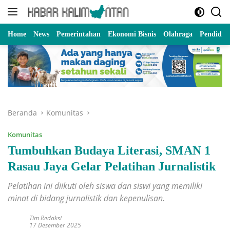
Langsung
ke
konten
Home
News
Pemerintahan
Ekonomi Bisnis
Olahraga
Pendidik
Beranda
Komunitas
Komunitas
Tumbuhkan Budaya Literasi, SMAN 1
Rasau Jaya Gelar Pelatihan Jurnalistik
Pelatihan ini diikuti oleh siswa dan siswi yang memiliki
minat di bidang jurnalistik dan kepenulisan.
Tim Redaksi
17 Desember 2025