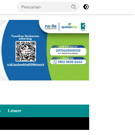
n
Leisure