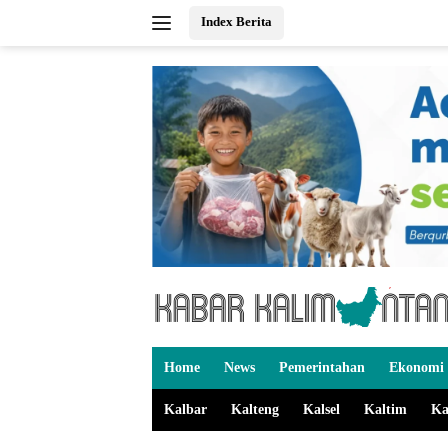
Langsung
Index Berita
ke
konten
Home
News
Pemerintahan
Ekonomi 
Kalbar
Kalteng
Kalsel
Kaltim
Ka