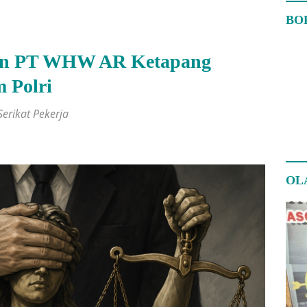
BO
an PT WHW AR Ketapang
 Polri
erikat Pekerja
OL