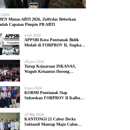
li 2026
N Munas ABTI 2026, Zulfydar Beberkan
mlah Capaian Pimpin PB ABTI
4 Juli 2026
APPSBI Kota Pontianak Bidik
Medali di FORPROV II, Siapkan
Atlet Menuju FORNAS 2027
28 Juni 2026
Tutup Kejuaraan INKANAS,
Wagub Krisantus Dorong
Karateka Kalbar Tingkatkan
Prestasi
6 Juni 2026
KORMI Pontianak Siap
Sukseskan FORPROV II Kalbar
2026 di Singkawang
29 Mei 2026
KANTONGI 21 Cabor Decky
Sabiandi Mantap Maju Calon
Ketua KONI Kayong Utara