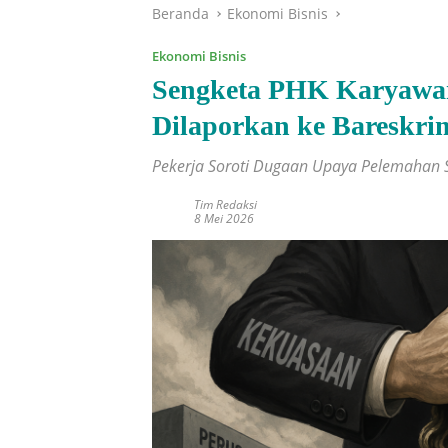
Beranda
Ekonomi Bisnis
Ekonomi Bisnis
Sengketa PHK Karyaw
Dilaporkan ke Bareskrim
Pekerja Soroti Dugaan Upaya Pelemahan S
Tim Redaksi
8 Mei 2026