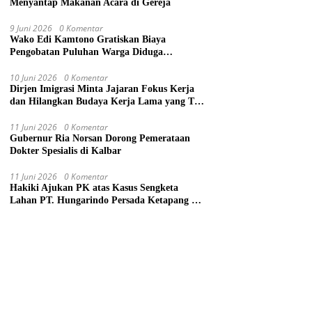
Menyantap Makanan Acara di Gereja
9 Juni 2026
0 Komentar
Wako Edi Kamtono Gratiskan Biaya
Pengobatan Puluhan Warga Diduga
Keracunan Makanan di Gereja
10 Juni 2026
0 Komentar
Dirjen Imigrasi Minta Jajaran Fokus Kerja
dan Hilangkan Budaya Kerja Lama yang Tak
Patut
11 Juni 2026
0 Komentar
Gubernur Ria Norsan Dorong Pemerataan
Dokter Spesialis di Kalbar
11 Juni 2026
0 Komentar
Hakiki Ajukan PK atas Kasus Sengketa
Lahan PT. Hungarindo Persada Ketapang ke
Mahkamah Agung