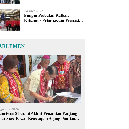
24 Mei 2026
Pimpin Perbakin Kalbar,
Krisantus Prioritaskan Prestasi
Atlet dan Penguatan Sarana
Latihan
ARLEMEN
Agustus 2026
anciscus Sibarani Akhiri Penantian Panjang
at Stasi Bawat Keuskupan Agung Pontianak,
reja Baru Akhirnya Berdiri