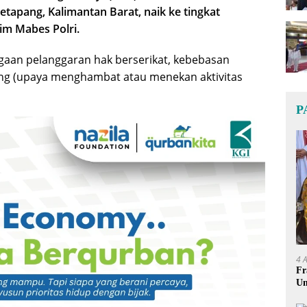
tapang, Kalimantan Barat, naik ke tingkat
im Mabes Polri.
gaan pelanggaran hak berserikat, kebebasan
ting (upaya menghambat atau menekan aktivitas
P
4 
Fr
Um
Ge