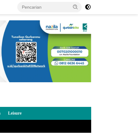
n
Leisure