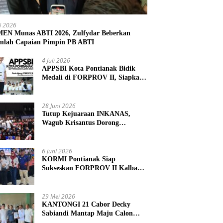
li 2026
N Munas ABTI 2026, Zulfydar Beberkan
mlah Capaian Pimpin PB ABTI
4 Juli 2026
APPSBI Kota Pontianak Bidik
Medali di FORPROV II, Siapkan
Atlet Menuju FORNAS 2027
28 Juni 2026
Tutup Kejuaraan INKANAS,
Wagub Krisantus Dorong
Karateka Kalbar Tingkatkan
Prestasi
6 Juni 2026
KORMI Pontianak Siap
Sukseskan FORPROV II Kalbar
2026 di Singkawang
29 Mei 2026
KANTONGI 21 Cabor Decky
Sabiandi Mantap Maju Calon
Ketua KONI Kayong Utara