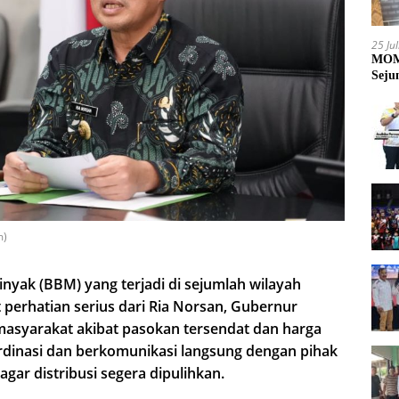
25 Ju
MOME
Seju
m)
yak (BBM) yang terjadi di sejumlah wilayah
perhatian serius dari Ria Norsan, Gubernur
masyarakat akibat pasokan tersendat dan harga
rdinasi dan berkomunikasi langsung dengan pihak
gar distribusi segera dipulihkan.