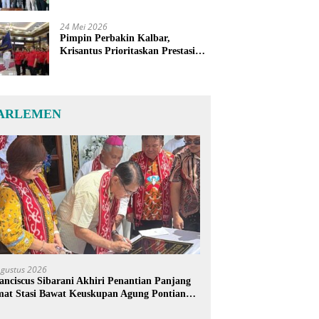
24 Mei 2026
Pimpin Perbakin Kalbar,
Krisantus Prioritaskan Prestasi
Atlet dan Penguatan Sarana
Latihan
ARLEMEN
Agustus 2026
anciscus Sibarani Akhiri Penantian Panjang
at Stasi Bawat Keuskupan Agung Pontianak,
reja Baru Akhirnya Berdiri