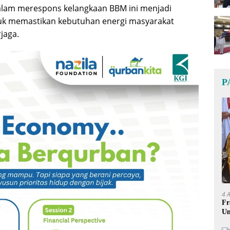
alam merespons kelangkaan BBM ini menjadi
uk memastikan kebutuhan energi masyarakat
jaga.
P
4 
Fr
Um
Ge