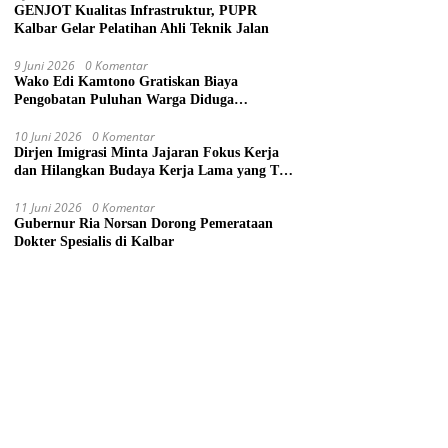
GENJOT Kualitas Infrastruktur, PUPR
Kalbar Gelar Pelatihan Ahli Teknik Jalan
9 Juni 2026
0 Komentar
Wako Edi Kamtono Gratiskan Biaya
Pengobatan Puluhan Warga Diduga
Keracunan Makanan di Gereja
10 Juni 2026
0 Komentar
Dirjen Imigrasi Minta Jajaran Fokus Kerja
dan Hilangkan Budaya Kerja Lama yang Tak
Patut
11 Juni 2026
0 Komentar
Gubernur Ria Norsan Dorong Pemerataan
Dokter Spesialis di Kalbar