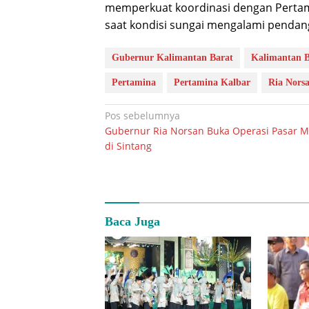
memperkuat koordinasi dengan Pertami
saat kondisi sungai mengalami pendan
Gubernur Kalimantan Barat
Kalimantan B
Pertamina
Pertamina Kalbar
Ria Nors
Navigasi
Pos sebelumnya
Gubernur Ria Norsan Buka Operasi Pasar 
pos
di Sintang
Baca Juga