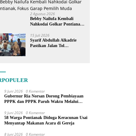
2 Agustus 2026
Bebby Nailufa Kembali
Nahkodai Golkar Pontianak,
Fokus Garap Pemilih Muda
15 Juli 2026
Syarif Abdullah Alkadrie
Pastikan Jalan Tol
Pontianak-Kijing Tak
Pernah Dicoret dari PSN
RPOPULER
9 Juni 2026
0 Komentar
Gubernur Ria Norsan Dorong Pembiayaan
PPPK dan PPPK Paruh Waktu Melalui
APBN
9 Juni 2026
0 Komentar
58 Warga Pontianak Diduga Keracunan Usai
Menyantap Makanan Acara di Gereja
8 Juni 2026
0 Komentar