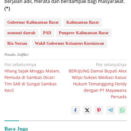
berjalan adil, merata dan berdampak bagi masyarakat.
(*)
Gubernur Kalimantan Barat
Kalimantan Barat
otonomi daerah
PAD
Pemprov Kalimantan Barat
Ria Norsan
Wakil Gubernur Krisantus Kurniawan
Penulis: Zulfikri
Navigasi
Pos sebelumnya
Pos selanjutnya
Hilang Sejak Minggu Malam,
BERUJUNG Damai Bupati Alex
pos
Pemuda di Sambas Dicari
Wilyo Sukses Mediasi Kasus
Tim SAR di Sungai Sambas
Hukum Temanggong Fendy
Kecil
dengan PT Mayawana
Persada
Baca Juga