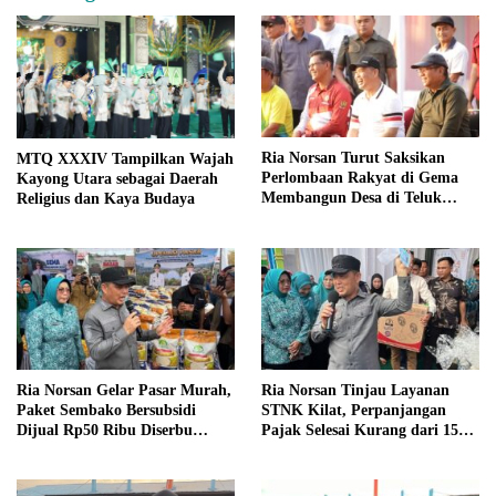
Ria Norsan Turut Saksikan
MTQ XXXIV Tampilkan Wajah
Perlombaan Rakyat di Gema
Kayong Utara sebagai Daerah
Membangun Desa di Teluk
Religius dan Kaya Budaya
Batang
Ria Norsan Gelar Pasar Murah,
Ria Norsan Tinjau Layanan
Paket Sembako Bersubsidi
STNK Kilat, Perpanjangan
Dijual Rp50 Ribu Diserbu
Pajak Selesai Kurang dari 15
Warga Teluk Batang
Menit