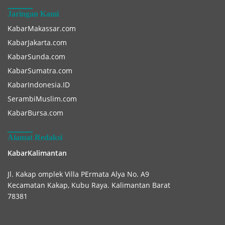
Jaringan Kami
KabarMakassar.com
KabarJakarta.com
KabarSunda.com
KabarSumatra.com
KabarIndonesia.ID
SerambiMuslim.com
KabarBursa.com
Alamat Redaksi
KabarKalimantan
Jl. Kakap omplek Villa PErmata Alya No. A9
Kecamatan Kakap, Kubu Raya. Kalimantan Barat
78381