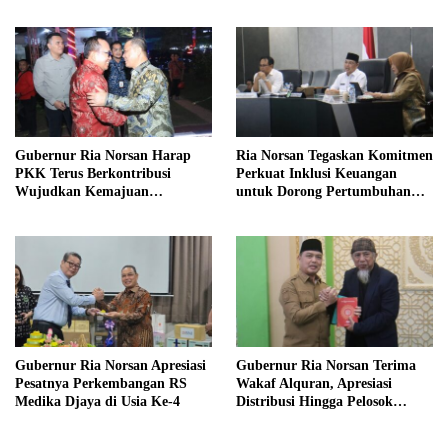
Meriahkan MTQ Kalbar di
Kayong Utara
Gubernur Ria Norsan Harap
Ria Norsan Tegaskan Komitmen
PKK Terus Berkontribusi
Perkuat Inklusi Keuangan
Wujudkan Kemajuan
untuk Dorong Pertumbuhan
Kalimantan Barat
Ekonomi Kalbar
Gubernur Ria Norsan Apresiasi
Gubernur Ria Norsan Terima
Pesatnya Perkembangan RS
Wakaf Alquran, Apresiasi
Medika Djaya di Usia Ke-4
Distribusi Hingga Pelosok
Kalbar