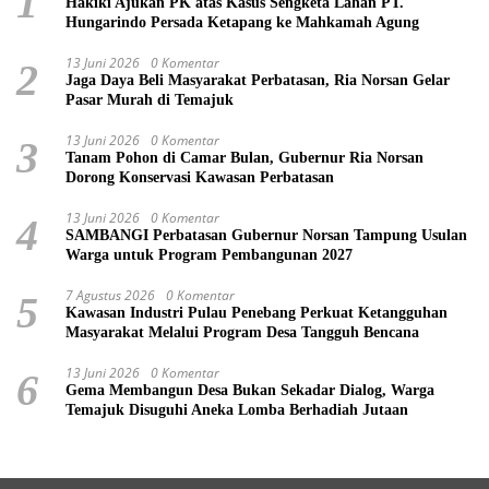
1
Hakiki Ajukan PK atas Kasus Sengketa Lahan PT.
Hungarindo Persada Ketapang ke Mahkamah Agung
13 Juni 2026
0 Komentar
2
Jaga Daya Beli Masyarakat Perbatasan, Ria Norsan Gelar
Pasar Murah di Temajuk
13 Juni 2026
0 Komentar
3
Tanam Pohon di Camar Bulan, Gubernur Ria Norsan
Dorong Konservasi Kawasan Perbatasan
13 Juni 2026
0 Komentar
4
SAMBANGI Perbatasan Gubernur Norsan Tampung Usulan
Warga untuk Program Pembangunan 2027
7 Agustus 2026
0 Komentar
5
Kawasan Industri Pulau Penebang Perkuat Ketangguhan
Masyarakat Melalui Program Desa Tangguh Bencana
13 Juni 2026
0 Komentar
6
Gema Membangun Desa Bukan Sekadar Dialog, Warga
Temajuk Disuguhi Aneka Lomba Berhadiah Jutaan