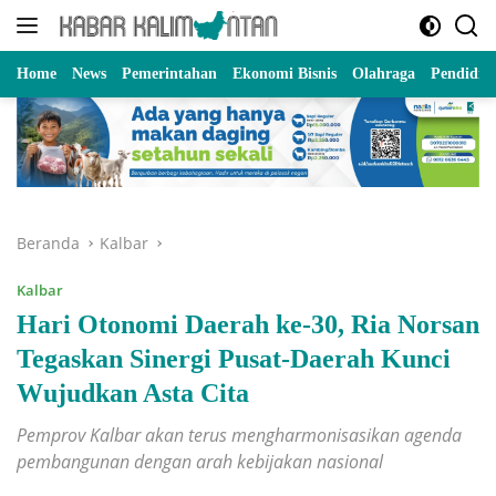
Langsung
ke
konten
Home
News
Pemerintahan
Ekonomi Bisnis
Olahraga
Pendidik
Beranda
Kalbar
Kalbar
Hari Otonomi Daerah ke-30, Ria Norsan
Tegaskan Sinergi Pusat-Daerah Kunci
Wujudkan Asta Cita
Pemprov Kalbar akan terus mengharmonisasikan agenda
pembangunan dengan arah kebijakan nasional