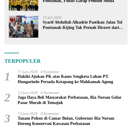
Pontianak, Fokus Garap Pemilih Muda
15 Juli 2026
Syarif Abdullah Alkadrie Pastikan Jalan Tol
Pontianak-Kijing Tak Pernah Dicoret dari
PSN
TERPOPULER
11 Juni 2026
0 Komentar
1
Hakiki Ajukan PK atas Kasus Sengketa Lahan PT.
Hungarindo Persada Ketapang ke Mahkamah Agung
13 Juni 2026
0 Komentar
2
Jaga Daya Beli Masyarakat Perbatasan, Ria Norsan Gelar
Pasar Murah di Temajuk
13 Juni 2026
0 Komentar
3
Tanam Pohon di Camar Bulan, Gubernur Ria Norsan
Dorong Konservasi Kawasan Perbatasan