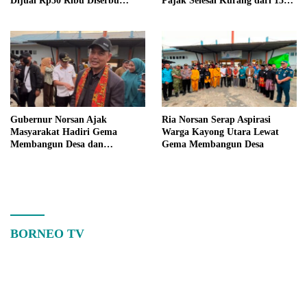
Dijual Rp50 Ribu Diserbu
Pajak Selesai Kurang dari 15
Warga Teluk Batang
Menit
Gubernur Norsan Ajak
Ria Norsan Serap Aspirasi
Masyarakat Hadiri Gema
Warga Kayong Utara Lewat
Membangun Desa dan
Gema Membangun Desa
Meriahkan MTQ Kalbar di
Kayong Utara
BORNEO TV