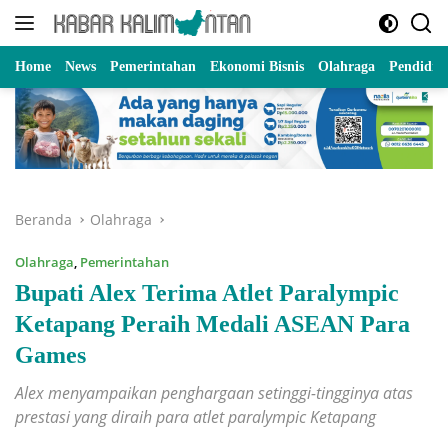
Langsung
ke
konten
Home
News
Pemerintahan
Ekonomi Bisnis
Olahraga
Pendidik
Beranda
Olahraga
Olahraga
,
Pemerintahan
Bupati Alex Terima Atlet Paralympic
Ketapang Peraih Medali ASEAN Para
Games
Alex menyampaikan penghargaan setinggi-tingginya atas
prestasi yang diraih para atlet paralympic Ketapang