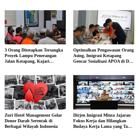
Masyarakat
3 Orang Ditetapkan Tersangka
Optimalkan Pengawasan Orang
Proyek Lampu Penerangan
Asing, Imigrasi Ketapang
Jalan Ketapang, Kajari
Gencar Sosialisasi APOA di Dua
Mungkinkan Ada Tersangka
Kabupaten
Lain
Zuri Hotel Management Gelar
Dirjen Imigrasi Minta Jajaran
Donor Darah Serentak di
Fokus Kerja dan Hilangkan
Berbagai Wilayah Indonesia
Budaya Kerja Lama yang Tak
Patut