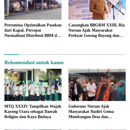
Pertamina Optimalkan Pasokan
Canangkan BBGRM XXIII, Ria
dari Kapal, Percepat
Norsan Ajak Masyarakat
Normalisasi Distribusi BBM di
Perkuat Gotong Royong dan
Kalbar
Ketahanan Keluarga
Rekomendasi untuk kamu
MTQ XXXIV Tampilkan Wajah
Gubernur Norsan Ajak
Kayong Utara sebagai Daerah
Masyarakat Hadiri Gema
Religius dan Kaya Budaya
Membangun Desa dan
Meriahkan MTQ Kalbar di
Kayong Utara