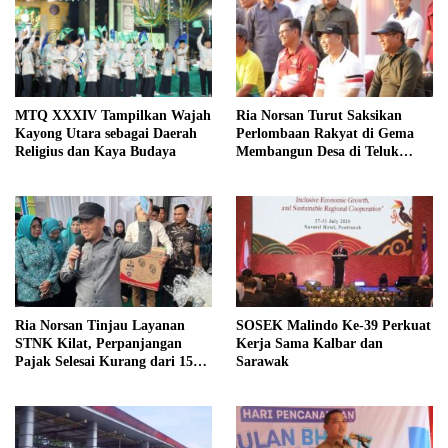
Ria Norsan Turut Saksikan
MTQ XXXIV Tampilkan Wajah
Perlombaan Rakyat di Gema
Kayong Utara sebagai Daerah
Membangun Desa di Teluk
Religius dan Kaya Budaya
Batang
Ria Norsan Tinjau Layanan
SOSEK Malindo Ke-39 Perkuat
STNK Kilat, Perpanjangan
Kerja Sama Kalbar dan
Pajak Selesai Kurang dari 15
Sarawak
Menit