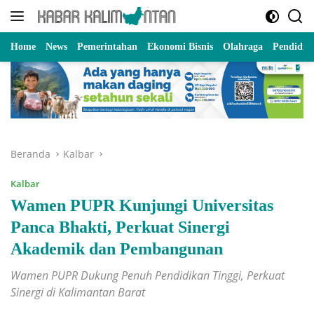
Langsung
ke
konten
Home
News
Pemerintahan
Ekonomi Bisnis
Olahraga
Pendidik
Beranda
Kalbar
Kalbar
Wamen PUPR Kunjungi Universitas
Panca Bhakti, Perkuat Sinergi
Akademik dan Pembangunan
Wamen PUPR Dukung Penuh Pendidikan Tinggi, Perkuat
Sinergi di Kalimantan Barat