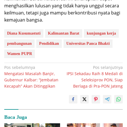
menghasilkan lulusan yang tidak hanya unggul secara
keilmuan, tetapi juga mampu berkontribusi nyata bagi
kemajuan bangsa.
Diana Kusumastuti
Kalimantan Barat
kunjungan kerja
pembangunan
Pendidikan
Universitas Panca Bhakti
Wamen PUPR
Navigasi
Pos sebelumnya
Pos selanjutnya
Mengatasi Masalah Banjir,
IPSI Sekadau Raih 8 Medali di
pos
Gubernur Kalbar: “Jembatan
Seleksiprov PON, Siap
Kecapah” Akan Ditinggikan
Berlaga di Pra-PON Jateng
Baca Juga