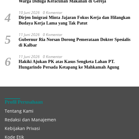
Warga Diduga Keracunan Makanan di Gereja
10 Juni 2026
0 Komentar
4
Dirjen Imigrasi Minta Jajaran Fokus Kerja dan Hilangkan
Budaya Kerja Lama yang Tak Patut
11 Juni 2026
0 Komentar
5
Gubernur Ria Norsan Dorong Pemerataan Dokter Spesialis
di Kalbar
11 Juni 2026
0 Komentar
6
Hakiki Ajukan PK atas Kasus Sengketa Lahan PT.
Hungarindo Persada Ketapang ke Mahkamah Agung
Profil Perusahaan
Tentang Kami
Redaksi dan Manajemen
Kebijakan Privasi
Kode Etik