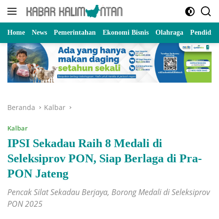
Langsung
ke
konten
Home
News
Pemerintahan
Ekonomi Bisnis
Olahraga
Pendidik
Beranda
Kalbar
Kalbar
IPSI Sekadau Raih 8 Medali di
Seleksiprov PON, Siap Berlaga di Pra-
PON Jateng
Pencak Silat Sekadau Berjaya, Borong Medali di Seleksiprov
PON 2025