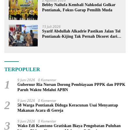
2 Agustus 2026
Bebby Nailufa Kembali Nahkodai Golkar
Pontianak, Fokus Garap Pemilih Muda
15 Juli 2026
Syarif Abdullah Alkadrie Pastikan Jalan Tol
Pontianak-Kijing Tak Pernah Dicoret dari
PSN
TERPOPULER
9 Juni 2026
0 Komentar
1
Gubernur Ria Norsan Dorong Pembiayaan PPPK dan PPPK
Paruh Waktu Melalui APBN
9 Juni 2026
0 Komentar
2
58 Warga Pontianak Diduga Keracunan Usai Menyantap
Makanan Acara di Gereja
9 Juni 2026
0 Komentar
3
Wako Edi Kamtono Gratiskan Biaya Pengobatan Puluhan