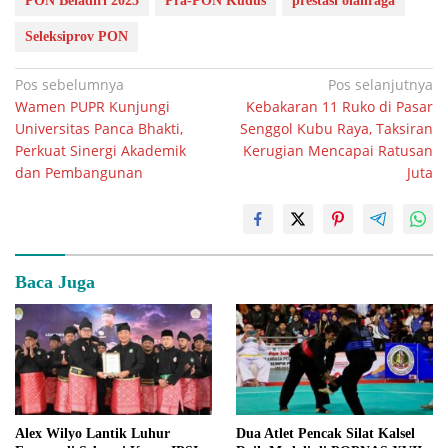
PON Beladiri 2025
Pra-PON Kudus
prestasi olahraga
Seleksiprov PON
Navigasi
Pos sebelumnya
Pos selanjutnya
Wamen PUPR Kunjungi
Kebakaran 11 Ruko di Pasar
pos
Universitas Panca Bhakti,
Senggol Kubu Raya, Taksiran
Perkuat Sinergi Akademik
Kerugian Mencapai Ratusan
dan Pembangunan
Juta
Baca Juga
Alex Wilyo Lantik Luhur
Dua Atlet Pencak Silat Kalsel