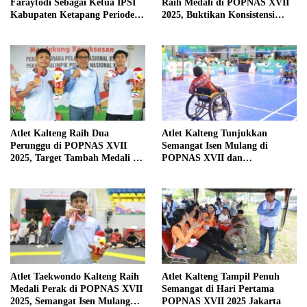
Faraytodi Sebagai Ketua IPSI
Raih Medali di POPNAS XVII
Kabupaten Ketapang Periode
2025, Buktikan Konsistensi
2026–2029
Prestasi di Kancah Nasional
Atlet Kalteng Raih Dua
Atlet Kalteng Tunjukkan
Perunggu di POPNAS XVII
Semangat Isen Mulang di
2025, Target Tambah Medali di
POPNAS XVII dan
Hari Terakhir
PEPARPENAS XI 2025
Atlet Taekwondo Kalteng Raih
Atlet Kalteng Tampil Penuh
Medali Perak di POPNAS XVII
Semangat di Hari Pertama
2025, Semangat Isen Mulang
POPNAS XVII 2025 Jakarta