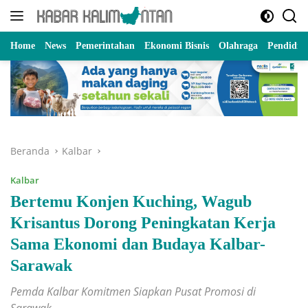
Langsung
ke
konten
Home
News
Pemerintahan
Ekonomi Bisnis
Olahraga
Pendidik
Beranda
Kalbar
Kalbar
Bertemu Konjen Kuching, Wagub
Krisantus Dorong Peningkatan Kerja
Sama Ekonomi dan Budaya Kalbar-
Sarawak
Pemda Kalbar Komitmen Siapkan Pusat Promosi di
Sarawak