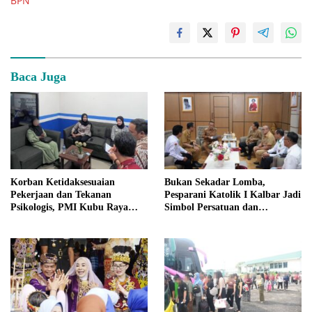
BPN
Baca Juga
Korban Ketidaksesuaian
Bukan Sekadar Lomba,
Pekerjaan dan Tekanan
Pesparani Katolik I Kalbar Jadi
Psikologis, PMI Kubu Raya
Simbol Persatuan dan
Dipulangkan dari Malaysia
Pelestarian Budaya Lokal
Setelah Dipersulit Agen