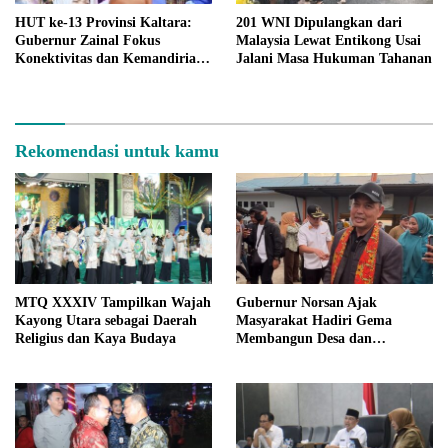
HUT ke-13 Provinsi Kaltara:
201 WNI Dipulangkan dari
Gubernur Zainal Fokus
Malaysia Lewat Entikong Usai
Konektivitas dan Kemandirian
Jalani Masa Hukuman Tahanan
Ekonomi Perbatasan
Rekomendasi untuk kamu
MTQ XXXIV Tampilkan Wajah
Gubernur Norsan Ajak
Kayong Utara sebagai Daerah
Masyarakat Hadiri Gema
Religius dan Kaya Budaya
Membangun Desa dan
Meriahkan MTQ Kalbar di
Kayong Utara