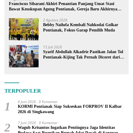
Franciscus Sibarani Akhiri Penantian Panjang Umat Stasi
Bawat Keuskupan Agung Pontianak, Gereja Baru Akhirnya
Berdiri
2 Agustus 2026
Bebby Nailufa Kembali Nahkodai Golkar
Pontianak, Fokus Garap Pemilih Muda
15 Juli 2026
Syarif Abdullah Alkadrie Pastikan Jalan Tol
Pontianak-Kijing Tak Pernah Dicoret dari
PSN
TERPOPULER
6 Juni 2026
0 Komentar
1
KORMI Pontianak Siap Sukseskan FORPROV II Kalbar
2026 di Singkawang
7 Juni 2026
0 Komentar
2
Wagub Krisantus Ingatkan Pentingnya Jaga Identitas
Budaya Saat Resmikan Rumah Adat Dayak di Sanggau