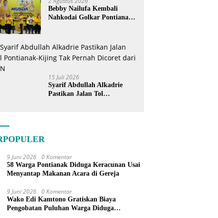
2 Agustus 2026
Bebby Nailufa Kembali
Nahkodai Golkar Pontianak,
Fokus Garap Pemilih Muda
15 Juli 2026
Syarif Abdullah Alkadrie
Pastikan Jalan Tol
Pontianak-Kijing Tak
Pernah Dicoret dari PSN
RPOPULER
9 Juni 2026
0 Komentar
58 Warga Pontianak Diduga Keracunan Usai
Menyantap Makanan Acara di Gereja
9 Juni 2026
0 Komentar
Wako Edi Kamtono Gratiskan Biaya
Pengobatan Puluhan Warga Diduga
Keracunan Makanan di Gereja