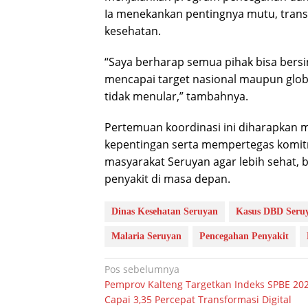
Ia menekankan pentingnya mutu, transpa
kesehatan.
“Saya berharap semua pihak bisa bersi
mencapai target nasional maupun glo
tidak menular,” tambahnya.
Pertemuan koordinasi ini diharapkan
kepentingan serta mempertegas komi
masyarakat Seruyan agar lebih sehat,
penyakit di masa depan.
Dinas Kesehatan Seruyan
Kasus DBD Seru
Malaria Seruyan
Pencegahan Penyakit
Navigasi
Pos sebelumnya
Pemprov Kalteng Targetkan Indeks SPBE 20
pos
Capai 3,35 Percepat Transformasi Digital