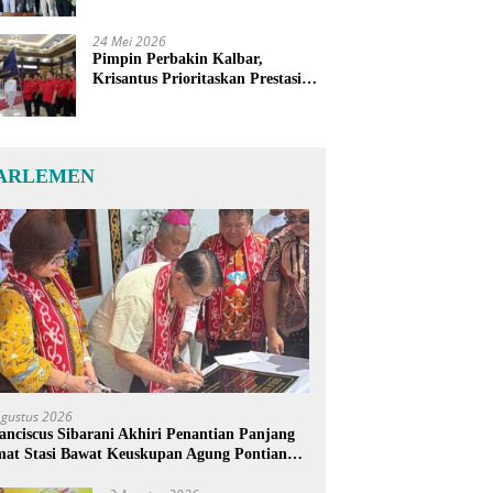
24 Mei 2026
Pimpin Perbakin Kalbar,
Krisantus Prioritaskan Prestasi
Atlet dan Penguatan Sarana
Latihan
ARLEMEN
Agustus 2026
anciscus Sibarani Akhiri Penantian Panjang
at Stasi Bawat Keuskupan Agung Pontianak,
reja Baru Akhirnya Berdiri