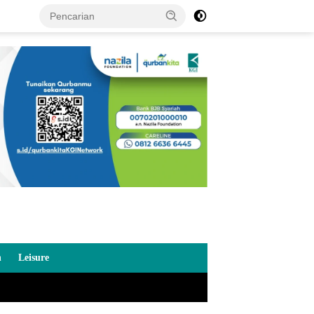
n
Leisure