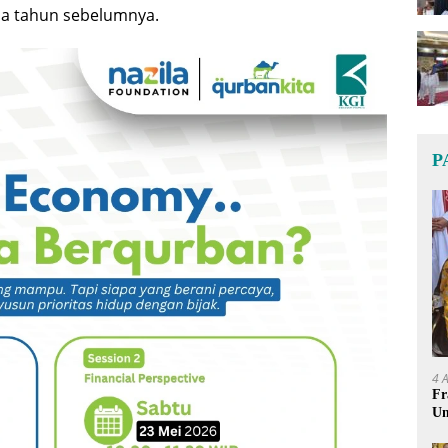
da tahun sebelumnya.
P
4 
Fr
Um
Ge