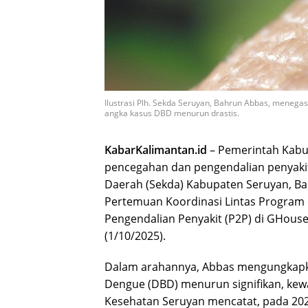
Ilustrasi Plh. Sekda Seruyan, Bahrun Abbas, meneg
angka kasus DBD menurun drastis.
KabarKalimantan.id
– Pemerintah Kab
pencegahan dan pengendalian penyakit
Daerah (Sekda) Kabupaten Seruyan, B
Pertemuan Koordinasi Lintas Program 
Pengendalian Penyakit (P2P) di GHous
(1/10/2025).
Dalam arahannya, Abbas mengungkap
Dengue (DBD) menurun signifikan, kewa
Kesehatan Seruyan mencatat, pada 202