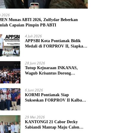
li 2026
N Munas ABTI 2026, Zulfydar Beberkan
mlah Capaian Pimpin PB ABTI
4 Juli 2026
APPSBI Kota Pontianak Bidik
Medali di FORPROV II, Siapkan
Atlet Menuju FORNAS 2027
28 Juni 2026
Tutup Kejuaraan INKANAS,
Wagub Krisantus Dorong
Karateka Kalbar Tingkatkan
Prestasi
6 Juni 2026
KORMI Pontianak Siap
Sukseskan FORPROV II Kalbar
2026 di Singkawang
29 Mei 2026
KANTONGI 21 Cabor Decky
Sabiandi Mantap Maju Calon
Ketua KONI Kayong Utara