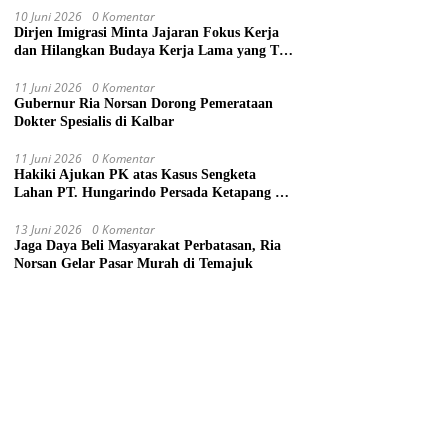
10 Juni 2026
0 Komentar
Dirjen Imigrasi Minta Jajaran Fokus Kerja
dan Hilangkan Budaya Kerja Lama yang Tak
Patut
11 Juni 2026
0 Komentar
Gubernur Ria Norsan Dorong Pemerataan
Dokter Spesialis di Kalbar
11 Juni 2026
0 Komentar
Hakiki Ajukan PK atas Kasus Sengketa
Lahan PT. Hungarindo Persada Ketapang ke
Mahkamah Agung
13 Juni 2026
0 Komentar
Jaga Daya Beli Masyarakat Perbatasan, Ria
Norsan Gelar Pasar Murah di Temajuk