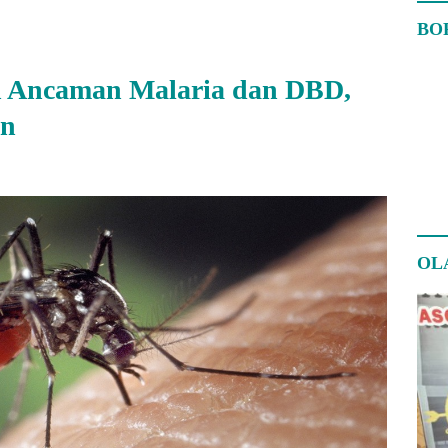
BO
n Ancaman Malaria dan DBD,
an
OL