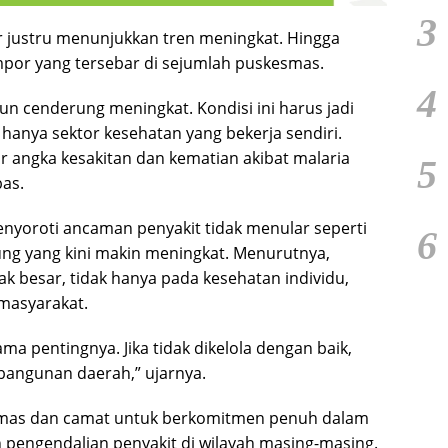
3
or justru menunjukkan tren meningkat. Hingga
impor yang tersebar di sejumlah puskesmas.
4
un cenderung meningkat. Kondisi ini harus jadi
hanya sektor kesehatan yang bekerja sendiri.
r angka kesakitan dan kematian akibat malaria
5
as.
enyoroti ancaman penyakit tidak menular seperti
6
tung yang kini makin meningkat. Menurutnya,
 besar, tidak hanya pada kesehatan individu,
 masyarakat.
a pentingnya. Jika tidak dikelola dengan baik,
bangunan daerah,” ujarnya.
mas dan camat untuk berkomitmen penuh dalam
engendalian penyakit di wilayah masing-masing.