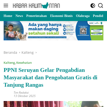
Langsung
ke
konten
Home
News
Pemerintahan
Ekonomi Bisnis
Olahraga
Pendidik
Beranda
Kalteng
Kalteng
,
Kesehatan
PPNI Seruyan Gelar Pengabdian
Masyarakat dan Pengobatan Gratis di
Tanjung Rangas
Tim Redaksi
13 Oktober 2025