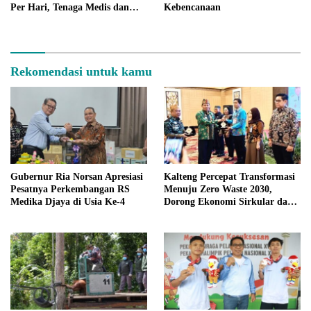
Per Hari, Tenaga Medis dan
Kebencanaan
Fasilitas Mendesak Butuh
Perhatian
Rekomendasi untuk kamu
Gubernur Ria Norsan Apresiasi
Kalteng Percepat Transformasi
Pesatnya Perkembangan RS
Menuju Zero Waste 2030,
Medika Djaya di Usia Ke-4
Dorong Ekonomi Sirkular dan
Teknologi Hijau