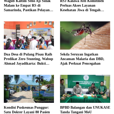
Wagub Kaltim Seno Aji Sidak
RSJ Kalawa Atei Komitmen
Malam ke Empat RS di
Perluas Akses Layanan
Samarinda, Pastikan Pelayanan
Kesehatan Jiwa di Tengah
Kesehatan Optimal
Krisis dan Bencana
Dua Desa di Pulang Pisau Raih
Sekda Seruyan Ingatkan
Predikat Zero Stunting, Wabup
Ancaman Malaria dan DBD,
Ahmad Jayadikarta: Bukti
Ajak Perkuat Pencegahan
Sinergi dan Komitmen Bersama
Kondisi Puskesmas Punggur:
BPBD Balangan dan UNUKASE
Satu Dokter Layani 80 Pasien
Tanda Tangani MoU