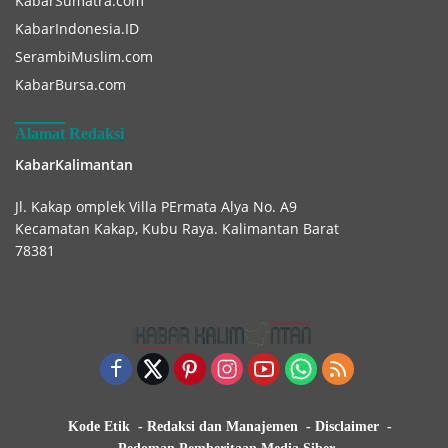
KabarSumatra.com
KabarIndonesia.ID
SerambiMuslim.com
KabarBursa.com
Alamat Redaksi
KabarKalimantan
Jl. Kakap omplek Villa PErmata Alya No. A9
Kecamatan Kakap, Kubu Raya. Kalimantan Barat
78381
Kode Etik
Redaksi dan Manajemen
Disclaimer