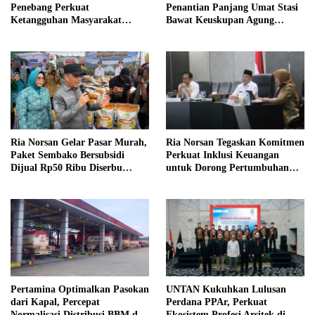
Penebang Perkuat
Penantian Panjang Umat Stasi
Ketangguhan Masyarakat
Bawat Keuskupan Agung
Melalui Program Desa Tangguh
Pontianak, Gereja Baru
Bencana
Akhirnya Berdiri
Ria Norsan Gelar Pasar Murah,
Ria Norsan Tegaskan Komitmen
Paket Sembako Bersubsidi
Perkuat Inklusi Keuangan
Dijual Rp50 Ribu Diserbu
untuk Dorong Pertumbuhan
Warga Teluk Batang
Ekonomi Kalbar
Pertamina Optimalkan Pasokan
UNTAN Kukuhkan Lulusan
dari Kapal, Percepat
Perdana PPAr, Perkuat
Normalisasi Distribusi BBM di
Ekosistem Profesi Arsitek di