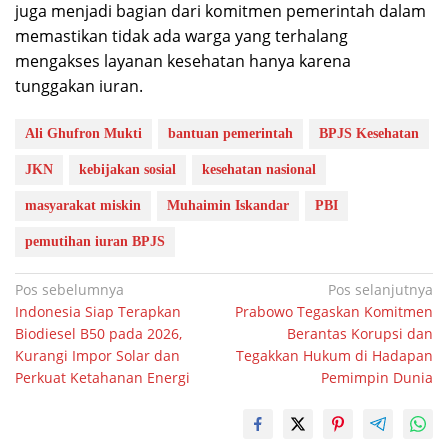
juga menjadi bagian dari komitmen pemerintah dalam
memastikan tidak ada warga yang terhalang
mengakses layanan kesehatan hanya karena
tunggakan iuran.
Ali Ghufron Mukti
bantuan pemerintah
BPJS Kesehatan
JKN
kebijakan sosial
kesehatan nasional
masyarakat miskin
Muhaimin Iskandar
PBI
pemutihan iuran BPJS
Navigasi
Pos sebelumnya
Pos selanjutnya
Indonesia Siap Terapkan
Prabowo Tegaskan Komitmen
pos
Biodiesel B50 pada 2026,
Berantas Korupsi dan
Kurangi Impor Solar dan
Tegakkan Hukum di Hadapan
Perkuat Ketahanan Energi
Pemimpin Dunia