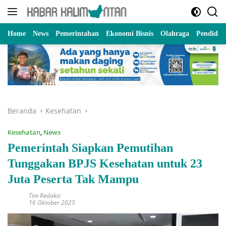
Langsung
ke
konten
Home
News
Pemerintahan
Ekonomi Bisnis
Olahraga
Pendidik
Beranda
Kesehatan
Kesehatan
,
News
Pemerintah Siapkan Pemutihan
Tunggakan BPJS Kesehatan untuk 23
Juta Peserta Tak Mampu
Tim Redaksi
16 Oktober 2025