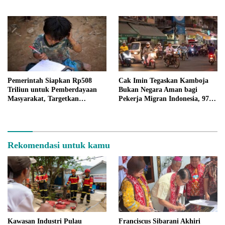
Kesehatan Jadi Sorotan
Anggaran Rp20 Triliun
Pemerintah Siapkan Rp508
Cak Imin Tegaskan Kamboja
Triliun untuk Pemberdayaan
Bukan Negara Aman bagi
Masyarakat, Targetkan
Pekerja Migran Indonesia, 97
Kemiskinan Ekstrem Nol Persen
WNI Terlibat Kerusuhan
pada 2026
Rekomendasi untuk kamu
Kawasan Industri Pulau
Franciscus Sibarani Akhiri