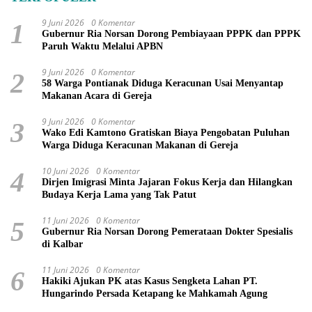
9 Juni 2026
0 Komentar
1
Gubernur Ria Norsan Dorong Pembiayaan PPPK dan PPPK
Paruh Waktu Melalui APBN
9 Juni 2026
0 Komentar
2
58 Warga Pontianak Diduga Keracunan Usai Menyantap
Makanan Acara di Gereja
9 Juni 2026
0 Komentar
3
Wako Edi Kamtono Gratiskan Biaya Pengobatan Puluhan
Warga Diduga Keracunan Makanan di Gereja
10 Juni 2026
0 Komentar
4
Dirjen Imigrasi Minta Jajaran Fokus Kerja dan Hilangkan
Budaya Kerja Lama yang Tak Patut
11 Juni 2026
0 Komentar
5
Gubernur Ria Norsan Dorong Pemerataan Dokter Spesialis
di Kalbar
11 Juni 2026
0 Komentar
6
Hakiki Ajukan PK atas Kasus Sengketa Lahan PT.
Hungarindo Persada Ketapang ke Mahkamah Agung