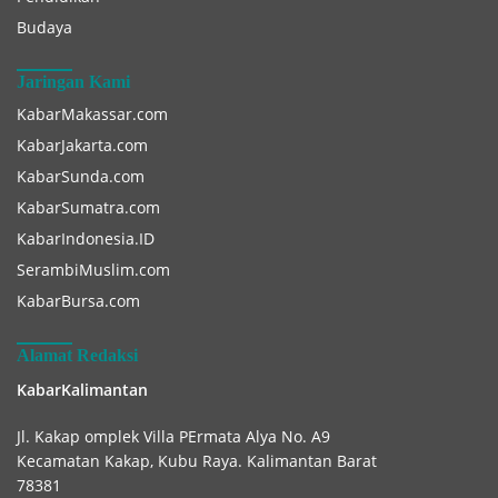
Budaya
Jaringan Kami
KabarMakassar.com
KabarJakarta.com
KabarSunda.com
KabarSumatra.com
KabarIndonesia.ID
SerambiMuslim.com
KabarBursa.com
Alamat Redaksi
KabarKalimantan
Jl. Kakap omplek Villa PErmata Alya No. A9
Kecamatan Kakap, Kubu Raya. Kalimantan Barat
78381