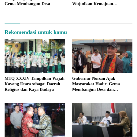
Gema Membangun Desa
Wujudkan Kemajuan
Kalimantan Barat
Rekomendasi untuk kamu
MTQ XXXIV Tampilkan Wajah
Gubernur Norsan Ajak
Kayong Utara sebagai Daerah
Masyarakat Hadiri Gema
Religius dan Kaya Budaya
Membangun Desa dan
Meriahkan MTQ Kalbar di
Kayong Utara