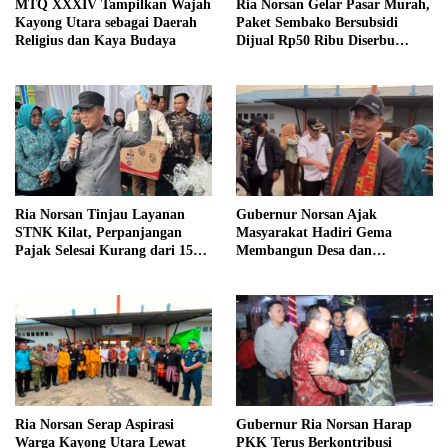
Ria Norsan Gelar Pasar Murah,
MTQ XXXIV Tampilkan Wajah
Paket Sembako Bersubsidi
Kayong Utara sebagai Daerah
Dijual Rp50 Ribu Diserbu
Religius dan Kaya Budaya
Warga Teluk Batang
Ria Norsan Tinjau Layanan
Gubernur Norsan Ajak
STNK Kilat, Perpanjangan
Masyarakat Hadiri Gema
Pajak Selesai Kurang dari 15
Membangun Desa dan
Menit
Meriahkan MTQ Kalbar di
Kayong Utara
Ria Norsan Serap Aspirasi
Gubernur Ria Norsan Harap
Warga Kayong Utara Lewat
PKK Terus Berkontribusi