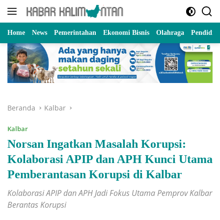
Langsung
ke
konten
Home
News
Pemerintahan
Ekonomi Bisnis
Olahraga
Pendidik
Beranda
Kalbar
Kalbar
Norsan Ingatkan Masalah Korupsi:
Kolaborasi APIP dan APH Kunci Utama
Pemberantasan Korupsi di Kalbar
Kolaborasi APIP dan APH Jadi Fokus Utama Pemprov Kalbar
Berantas Korupsi