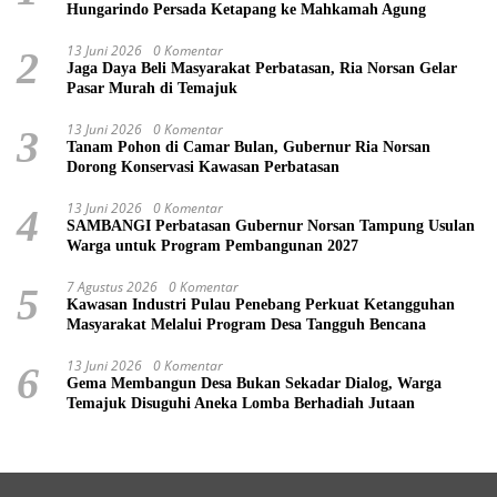
Hungarindo Persada Ketapang ke Mahkamah Agung
13 Juni 2026
0 Komentar
2
Jaga Daya Beli Masyarakat Perbatasan, Ria Norsan Gelar
Pasar Murah di Temajuk
13 Juni 2026
0 Komentar
3
Tanam Pohon di Camar Bulan, Gubernur Ria Norsan
Dorong Konservasi Kawasan Perbatasan
13 Juni 2026
0 Komentar
4
SAMBANGI Perbatasan Gubernur Norsan Tampung Usulan
Warga untuk Program Pembangunan 2027
7 Agustus 2026
0 Komentar
5
Kawasan Industri Pulau Penebang Perkuat Ketangguhan
Masyarakat Melalui Program Desa Tangguh Bencana
13 Juni 2026
0 Komentar
6
Gema Membangun Desa Bukan Sekadar Dialog, Warga
Temajuk Disuguhi Aneka Lomba Berhadiah Jutaan