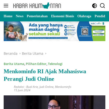
Langsung
ke
konten
Home
News
Pemerintahan
Ekonomi Bisnis
Olahraga
Pendidik
Beranda
Berita Utama
Berita Utama
,
Pilihan Editor
,
Teknologi
Menkominfo RI Ajak Mahasiswa
Perangi Judi Online
Redaksi
-
Budi Arie
,
Judi Online
,
Menkominfo
15 Juni 2024