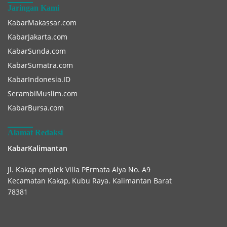
Jaringan Kami
KabarMakassar.com
KabarJakarta.com
KabarSunda.com
KabarSumatra.com
KabarIndonesia.ID
SerambiMuslim.com
KabarBursa.com
Alamat Redaksi
KabarKalimantan
Jl. Kakap omplek Villa PErmata Alya No. A9
Kecamatan Kakap, Kubu Raya. Kalimantan Barat
78381