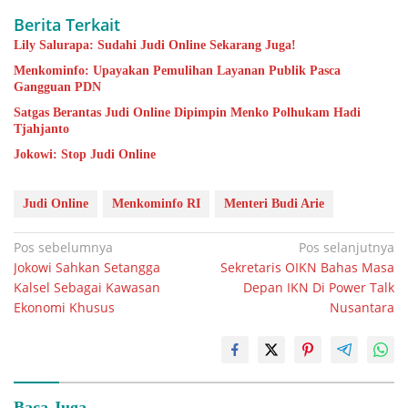
Berita Terkait
Lily Salurapa: Sudahi Judi Online Sekarang Juga!
Menkominfo: Upayakan Pemulihan Layanan Publik Pasca
Gangguan PDN
Satgas Berantas Judi Online Dipimpin Menko Polhukam Hadi
Tjahjanto
Jokowi: Stop Judi Online
Judi Online
Menkominfo RI
Menteri Budi Arie
Navigasi
Pos sebelumnya
Pos selanjutnya
Jokowi Sahkan Setangga
Sekretaris OIKN Bahas Masa
pos
Kalsel Sebagai Kawasan
Depan IKN Di Power Talk
Ekonomi Khusus
Nusantara
Baca Juga