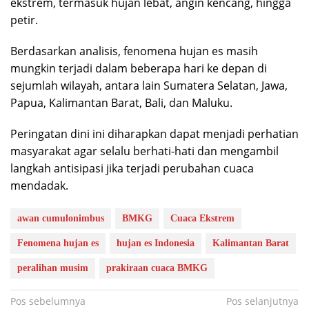
ekstrem, termasuk hujan lebat, angin kencang, hingga
petir.
Berdasarkan analisis, fenomena hujan es masih
mungkin terjadi dalam beberapa hari ke depan di
sejumlah wilayah, antara lain Sumatera Selatan, Jawa,
Papua, Kalimantan Barat, Bali, dan Maluku.
Peringatan dini ini diharapkan dapat menjadi perhatian
masyarakat agar selalu berhati-hati dan mengambil
langkah antisipasi jika terjadi perubahan cuaca
mendadak.
awan cumulonimbus
BMKG
Cuaca Ekstrem
Fenomena hujan es
hujan es Indonesia
Kalimantan Barat
peralihan musim
prakiraan cuaca BMKG
Navigasi
Pos sebelumnya
Pos selanjutnya