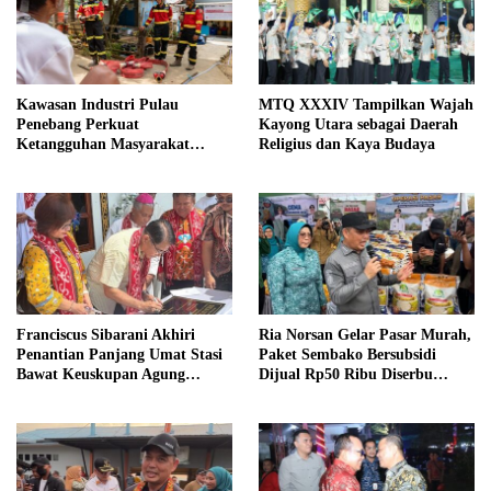
Kawasan Industri Pulau
MTQ XXXIV Tampilkan Wajah
Penebang Perkuat
Kayong Utara sebagai Daerah
Ketangguhan Masyarakat
Religius dan Kaya Budaya
Melalui Program Desa Tangguh
Bencana
Franciscus Sibarani Akhiri
Ria Norsan Gelar Pasar Murah,
Penantian Panjang Umat Stasi
Paket Sembako Bersubsidi
Bawat Keuskupan Agung
Dijual Rp50 Ribu Diserbu
Pontianak, Gereja Baru
Warga Teluk Batang
Akhirnya Berdiri