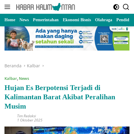
Langsung
ke
konten
Home
News
Pemerintahan
Ekonomi Bisnis
Olahraga
Pendidik
Beranda
Kalbar
Kalbar
,
News
Hujan Es Berpotensi Terjadi di
Kalimantan Barat Akibat Peralihan
Musim
Tim Redaksi
1 Oktober 2025