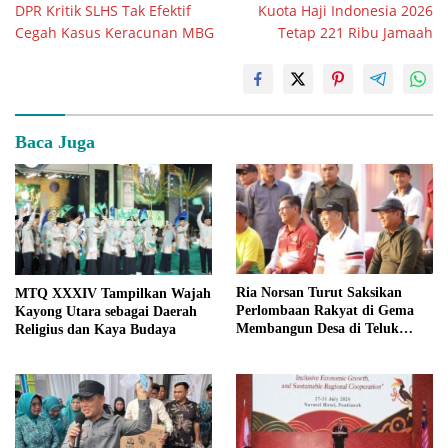
DPR Kritik SLHS Tak Efektif
Kuota Haji Indonesia 2026
pos
Cegah Kasus Keracunan MBG
Tetap 221 Ribu Jamaah
Baca Juga
Ria Norsan Turut Saksikan
MTQ XXXIV Tampilkan Wajah
Perlombaan Rakyat di Gema
Kayong Utara sebagai Daerah
Membangun Desa di Teluk
Religius dan Kaya Budaya
Batang