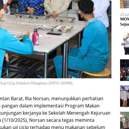
25 Ju
MOME
Seju
uji Cicip Sebelum Dibagikan. (FOTO: ADPIM)
tan Barat, Ria Norsan, menunjukkan perhatian
an pangan dalam implementasi Program Makan
m kunjungan kerjanya ke Sekolah Menengah Kejuruan
 (1/10/2025), Norsan secara tegas meminta
akukan uji cicip terhadap menu makanan sebelum