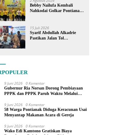
2 Agustus 2026
Bebby Nailufa Kembali
Nahkodai Golkar Pontianak,
Fokus Garap Pemilih Muda
15 Juli 2026
Syarif Abdullah Alkadrie
Pastikan Jalan Tol
Pontianak-Kijing Tak
Pernah Dicoret dari PSN
RPOPULER
9 Juni 2026
0 Komentar
Gubernur Ria Norsan Dorong Pembiayaan
PPPK dan PPPK Paruh Waktu Melalui
APBN
9 Juni 2026
0 Komentar
58 Warga Pontianak Diduga Keracunan Usai
Menyantap Makanan Acara di Gereja
9 Juni 2026
0 Komentar
Wako Edi Kamtono Gratiskan Biaya