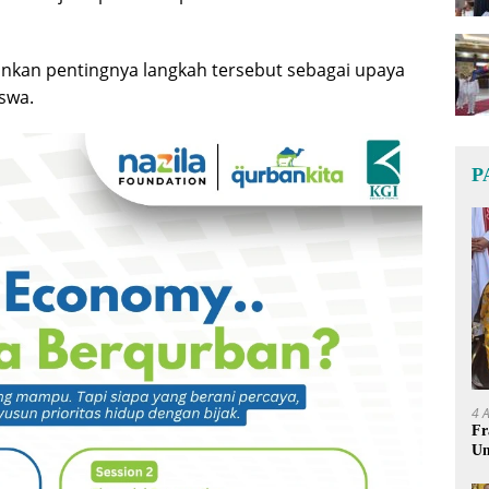
ankan pentingnya langkah tersebut sebagai upaya
swa.
P
4 
Fr
Um
Ge