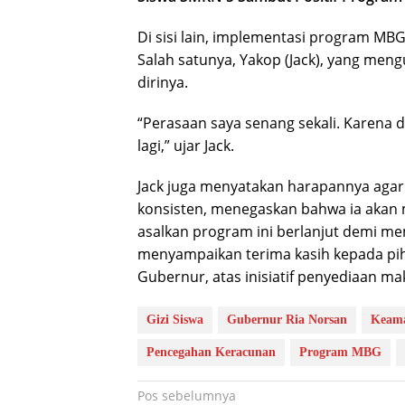
Di sisi lain, implementasi program MB
Salah satunya, Yakop (Jack), yang me
dirinya.
“Perasaan saya senang sekali. Karena 
lagi,” ujar Jack.
Jack juga menyatakan harapannya agar 
konsisten, menegaskan bahwa ia akan 
asalkan program ini berlanjut demi 
menyampaikan terima kasih kepada pi
Gubernur, atas inisiatif penyediaan mak
Gizi Siswa
Gubernur Ria Norsan
Keama
Pencegahan Keracunan
Program MBG
Navigasi
Pos sebelumnya