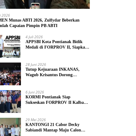
li 2026
N Munas ABTI 2026, Zulfydar Beberkan
mlah Capaian Pimpin PB ABTI
4 Juli 2026
APPSBI Kota Pontianak Bidik
Medali di FORPROV II, Siapkan
Atlet Menuju FORNAS 2027
28 Juni 2026
Tutup Kejuaraan INKANAS,
Wagub Krisantus Dorong
Karateka Kalbar Tingkatkan
Prestasi
6 Juni 2026
KORMI Pontianak Siap
Sukseskan FORPROV II Kalbar
2026 di Singkawang
29 Mei 2026
KANTONGI 21 Cabor Decky
Sabiandi Mantap Maju Calon
Ketua KONI Kayong Utara