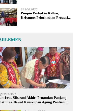
24 Mei 2026
Pimpin Perbakin Kalbar,
Krisantus Prioritaskan Prestasi
Atlet dan Penguatan Sarana
Latihan
ARLEMEN
Agustus 2026
anciscus Sibarani Akhiri Penantian Panjang
at Stasi Bawat Keuskupan Agung Pontianak,
reja Baru Akhirnya Berdiri