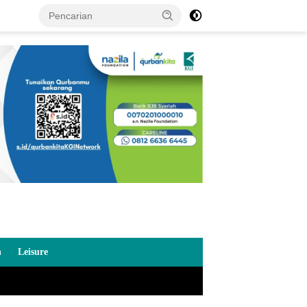
n
Leisure