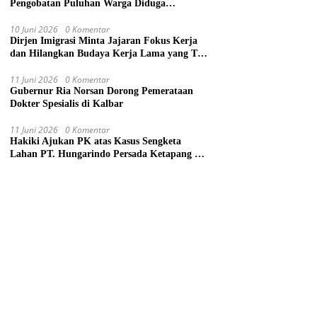
Pengobatan Puluhan Warga Diduga
Keracunan Makanan di Gereja
10 Juni 2026
0 Komentar
Dirjen Imigrasi Minta Jajaran Fokus Kerja
dan Hilangkan Budaya Kerja Lama yang Tak
Patut
11 Juni 2026
0 Komentar
Gubernur Ria Norsan Dorong Pemerataan
Dokter Spesialis di Kalbar
11 Juni 2026
0 Komentar
Hakiki Ajukan PK atas Kasus Sengketa
Lahan PT. Hungarindo Persada Ketapang ke
Mahkamah Agung