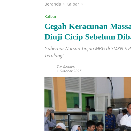
Beranda
Kalbar
Kalbar
Cegah Keracunan Mass
Diuji Cicip Sebelum Di
Gubernur Norsan Tinjau MBG di SMKN 5 P
Terulang!
Tim Redaksi
1 Oktober 2025