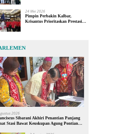
24 Mei 2026
Pimpin Perbakin Kalbar,
Krisantus Prioritaskan Prestasi
Atlet dan Penguatan Sarana
Latihan
ARLEMEN
Agustus 2026
anciscus Sibarani Akhiri Penantian Panjang
at Stasi Bawat Keuskupan Agung Pontianak,
reja Baru Akhirnya Berdiri