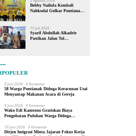
2 Agustus 2026
Bebby Nailufa Kembali
Nahkodai Golkar Pontianak,
Fokus Garap Pemilih Muda
15 Juli 2026
Syarif Abdullah Alkadrie
Pastikan Jalan Tol
Pontianak-Kijing Tak
Pernah Dicoret dari PSN
RPOPULER
9 Juni 2026
0 Komentar
58 Warga Pontianak Diduga Keracunan Usai
Menyantap Makanan Acara di Gereja
9 Juni 2026
0 Komentar
Wako Edi Kamtono Gratiskan Biaya
Pengobatan Puluhan Warga Diduga
Keracunan Makanan di Gereja
10 Juni 2026
0 Komentar
Dirjen Imigrasi Minta Jajaran Fokus Kerja