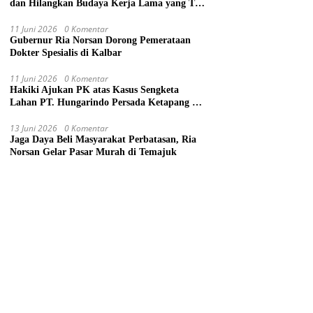
dan Hilangkan Budaya Kerja Lama yang Tak
Patut
11 Juni 2026
0 Komentar
Gubernur Ria Norsan Dorong Pemerataan
Dokter Spesialis di Kalbar
11 Juni 2026
0 Komentar
Hakiki Ajukan PK atas Kasus Sengketa
Lahan PT. Hungarindo Persada Ketapang ke
Mahkamah Agung
13 Juni 2026
0 Komentar
Jaga Daya Beli Masyarakat Perbatasan, Ria
Norsan Gelar Pasar Murah di Temajuk