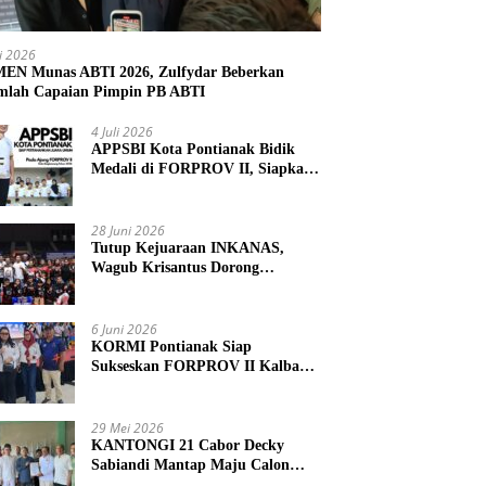
li 2026
N Munas ABTI 2026, Zulfydar Beberkan
mlah Capaian Pimpin PB ABTI
4 Juli 2026
APPSBI Kota Pontianak Bidik
Medali di FORPROV II, Siapkan
Atlet Menuju FORNAS 2027
28 Juni 2026
Tutup Kejuaraan INKANAS,
Wagub Krisantus Dorong
Karateka Kalbar Tingkatkan
Prestasi
6 Juni 2026
KORMI Pontianak Siap
Sukseskan FORPROV II Kalbar
2026 di Singkawang
29 Mei 2026
KANTONGI 21 Cabor Decky
Sabiandi Mantap Maju Calon
Ketua KONI Kayong Utara