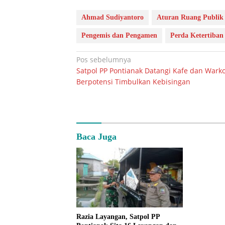
Ahmad Sudiyantoro
Aturan Ruang Publik
Pengemis dan Pengamen
Perda Ketertiba
Navigasi
Pos sebelumnya
Satpol PP Pontianak Datangi Kafe dan Wark
pos
Berpotensi Timbulkan Kebisingan
Baca Juga
Razia Layangan, Satpol PP