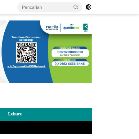
n
Leisure