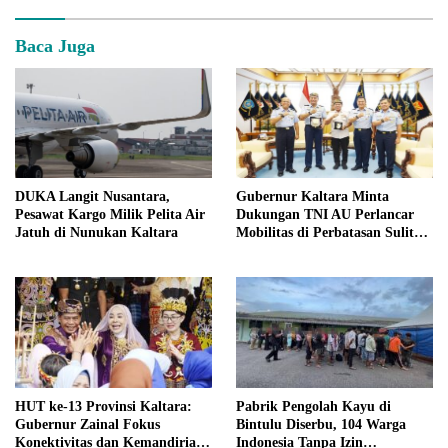
Baca Juga
DUKA Langit Nusantara,
Gubernur Kaltara Minta
Pesawat Kargo Milik Pelita Air
Dukungan TNI AU Perlancar
Jatuh di Nunukan Kaltara
Mobilitas di Perbatasan Sulit
Terjangkau
HUT ke-13 Provinsi Kaltara:
Pabrik Pengolah Kayu di
Gubernur Zainal Fokus
Bintulu Diserbu, 104 Warga
Konektivitas dan Kemandirian
Indonesia Tanpa Izin