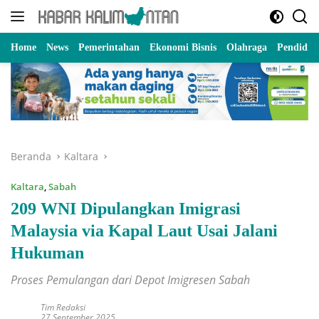
Langsung
ke
konten
Home
News
Pemerintahan
Ekonomi Bisnis
Olahraga
Pendidik
Beranda
Kaltara
Kaltara
,
Sabah
209 WNI Dipulangkan Imigrasi
Malaysia via Kapal Laut Usai Jalani
Hukuman
Proses Pemulangan dari Depot Imigresen Sabah
Tim Redaksi
27 September 2025