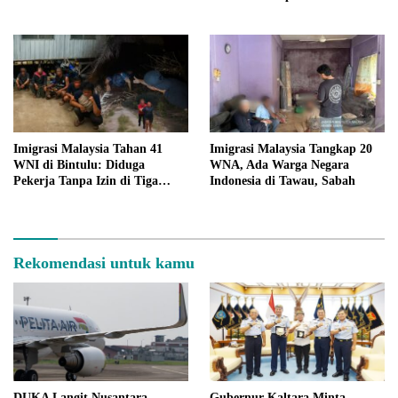
Ekonomi Perbatasan
Diamankan
Imigrasi Malaysia Tahan 41
Imigrasi Malaysia Tangkap 20
WNI di Bintulu: Diduga
WNA, Ada Warga Negara
Pekerja Tanpa Izin di Tiga
Indonesia di Tawau, Sabah
Lokasi Perkebunan
Rekomendasi untuk kamu
DUKA Langit Nusantara,
Gubernur Kaltara Minta