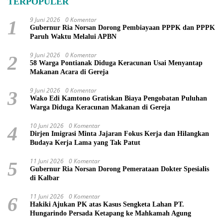
TERPOPULER
9 Juni 2026
0 Komentar
1
Gubernur Ria Norsan Dorong Pembiayaan PPPK dan PPPK
Paruh Waktu Melalui APBN
9 Juni 2026
0 Komentar
2
58 Warga Pontianak Diduga Keracunan Usai Menyantap
Makanan Acara di Gereja
9 Juni 2026
0 Komentar
3
Wako Edi Kamtono Gratiskan Biaya Pengobatan Puluhan
Warga Diduga Keracunan Makanan di Gereja
10 Juni 2026
0 Komentar
4
Dirjen Imigrasi Minta Jajaran Fokus Kerja dan Hilangkan
Budaya Kerja Lama yang Tak Patut
11 Juni 2026
0 Komentar
5
Gubernur Ria Norsan Dorong Pemerataan Dokter Spesialis
di Kalbar
11 Juni 2026
0 Komentar
6
Hakiki Ajukan PK atas Kasus Sengketa Lahan PT.
Hungarindo Persada Ketapang ke Mahkamah Agung