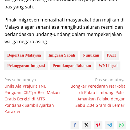
pas yang sah.
Pihak Imigresen menasihati masyarakat dan majikan di
Malaysia agar senantiasa mengikuti saluran resmi dan
berlandaskan undang-undang dalam mempekerjakan
warga negara asing.
Deportasi Malaysia
Imigrasi Sabah
Nunukan
PATI
Pelanggaran Imigrasi
Pemulangan Tahanan
WNI ilegal
Navigasi
Pos sebelumnya
Pos selanjutnya
Unik! Ala Prajurit TNI,
Bongkar Peredaran Narkoba
pos
Pangdam XII/Tpr Beri Makan
di Pulau Limbung, Polisi
Gratis Bergizi di MTS
Amankan Pelaku dengan
Pontianak Sambil Ajarkan
Sabu 2,04 Gram di Lemari
Karakter