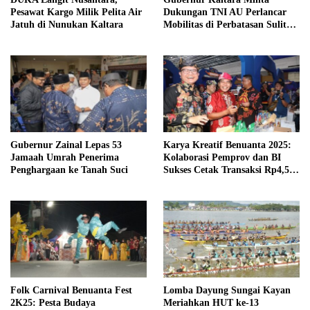
Pesawat Kargo Milik Pelita Air
Dukungan TNI AU Perlancar
Jatuh di Nunukan Kaltara
Mobilitas di Perbatasan Sulit
Terjangkau
Gubernur Zainal Lepas 53
Karya Kreatif Benuanta 2025:
Jamaah Umrah Penerima
Kolaborasi Pemprov dan BI
Penghargaan ke Tanah Suci
Sukses Cetak Transaksi Rp4,5
Miliar
Folk Carnival Benuanta Fest
Lomba Dayung Sungai Kayan
2K25: Pesta Budaya
Meriahkan HUT ke-13