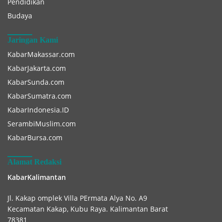
Pendidikan
Budaya
Jaringan Kami
KabarMakassar.com
KabarJakarta.com
KabarSunda.com
KabarSumatra.com
KabarIndonesia.ID
SerambiMuslim.com
KabarBursa.com
Alamat Redaksi
KabarKalimantan
Jl. Kakap omplek Villa PErmata Alya No. A9
Kecamatan Kakap, Kubu Raya. Kalimantan Barat
78381