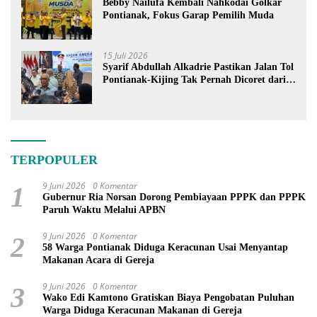
Bebby Nailufa Kembali Nahkodai Golkar
Pontianak, Fokus Garap Pemilih Muda
15 Juli 2026
Syarif Abdullah Alkadrie Pastikan Jalan Tol
Pontianak-Kijing Tak Pernah Dicoret dari
PSN
TERPOPULER
9 Juni 2026
0 Komentar
1
Gubernur Ria Norsan Dorong Pembiayaan PPPK dan PPPK
Paruh Waktu Melalui APBN
9 Juni 2026
0 Komentar
2
58 Warga Pontianak Diduga Keracunan Usai Menyantap
Makanan Acara di Gereja
9 Juni 2026
0 Komentar
3
Wako Edi Kamtono Gratiskan Biaya Pengobatan Puluhan
Warga Diduga Keracunan Makanan di Gereja