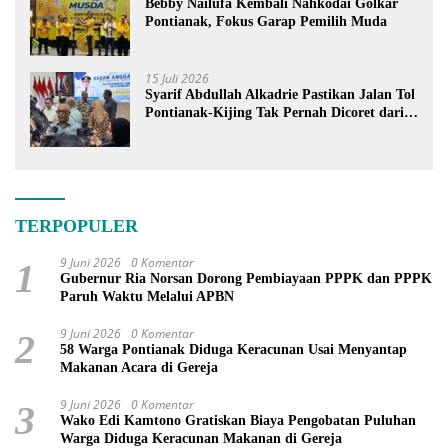
Bebby Nailufa Kembali Nahkodai Golkar
Pontianak, Fokus Garap Pemilih Muda
15 Juli 2026
Syarif Abdullah Alkadrie Pastikan Jalan Tol
Pontianak-Kijing Tak Pernah Dicoret dari
PSN
TERPOPULER
9 Juni 2026
0 Komentar
1
Gubernur Ria Norsan Dorong Pembiayaan PPPK dan PPPK
Paruh Waktu Melalui APBN
9 Juni 2026
0 Komentar
2
58 Warga Pontianak Diduga Keracunan Usai Menyantap
Makanan Acara di Gereja
9 Juni 2026
0 Komentar
3
Wako Edi Kamtono Gratiskan Biaya Pengobatan Puluhan
Warga Diduga Keracunan Makanan di Gereja