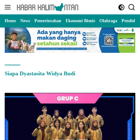
Langsung
ke
konten
Home
News
Pemerintahan
Ekonomi Bisnis
Olahraga
Pendidik
Siapa Dyastasita Widya Budi