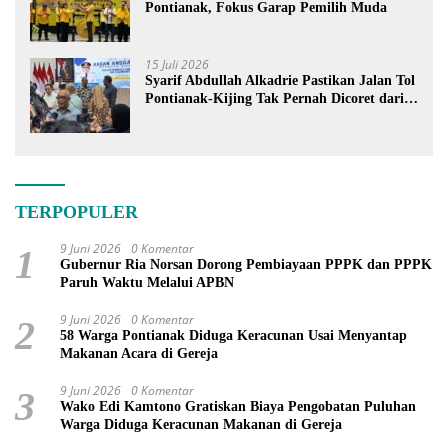
Pontianak, Fokus Garap Pemilih Muda
15 Juli 2026
Syarif Abdullah Alkadrie Pastikan Jalan Tol
Pontianak-Kijing Tak Pernah Dicoret dari
PSN
TERPOPULER
9 Juni 2026
0 Komentar
1
Gubernur Ria Norsan Dorong Pembiayaan PPPK dan PPPK
Paruh Waktu Melalui APBN
9 Juni 2026
0 Komentar
2
58 Warga Pontianak Diduga Keracunan Usai Menyantap
Makanan Acara di Gereja
9 Juni 2026
0 Komentar
3
Wako Edi Kamtono Gratiskan Biaya Pengobatan Puluhan
Warga Diduga Keracunan Makanan di Gereja