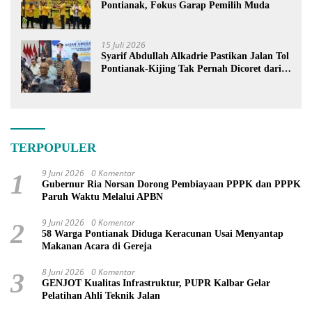
Pontianak, Fokus Garap Pemilih Muda
15 Juli 2026
Syarif Abdullah Alkadrie Pastikan Jalan Tol
Pontianak-Kijing Tak Pernah Dicoret dari
PSN
TERPOPULER
9 Juni 2026
0 Komentar
1
Gubernur Ria Norsan Dorong Pembiayaan PPPK dan PPPK
Paruh Waktu Melalui APBN
9 Juni 2026
0 Komentar
2
58 Warga Pontianak Diduga Keracunan Usai Menyantap
Makanan Acara di Gereja
8 Juni 2026
0 Komentar
3
GENJOT Kualitas Infrastruktur, PUPR Kalbar Gelar
Pelatihan Ahli Teknik Jalan