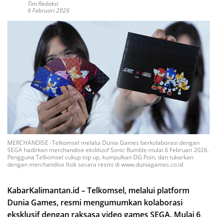
Tim Redaksi
6 Februari 2026
MERCHANDISE -Telkomsel melalui Dunia Games berkolaborasi dengan
SEGA hadirkan merchandise eksklusif Sonic Rumble mulai 6 Februari 2026.
Pengguna Telkomsel cukup top up, kumpulkan DG Poin, dan tukarkan
dengan merchandise fisik secara resmi di www.duniagames.co.id
KabarKalimantan.id – Telkomsel, melalui platform
Dunia Games, resmi mengumumkan kolaborasi
eksklusif dengan raksasa video games SEGA. Mulai 6