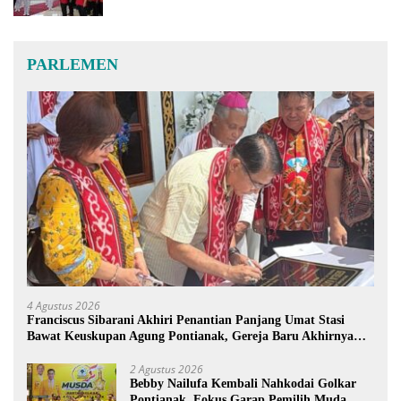
PARLEMEN
4 Agustus 2026
Franciscus Sibarani Akhiri Penantian Panjang Umat Stasi
Bawat Keuskupan Agung Pontianak, Gereja Baru Akhirnya
Berdiri
2 Agustus 2026
Bebby Nailufa Kembali Nahkodai Golkar
Pontianak, Fokus Garap Pemilih Muda