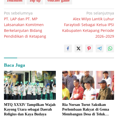
Telkomsel
Top up
voucher game
Navigasi
Pos sebelumnya
Pos selanjutnya
PT. LAP dan PT. MP
Alex Wilyo Lantik Luhur
pos
Laksanakan Komitmen
Faraytodi Sebagai Ketua IPSI
Berkelanjutan Bidang
Kabupaten Ketapang Periode
Pendidikan di Ketapang
2026–2029
Baca Juga
MTQ XXXIV Tampilkan Wajah
Ria Norsan Turut Saksikan
Kayong Utara sebagai Daerah
Perlombaan Rakyat di Gema
Religius dan Kaya Budaya
Membangun Desa di Teluk