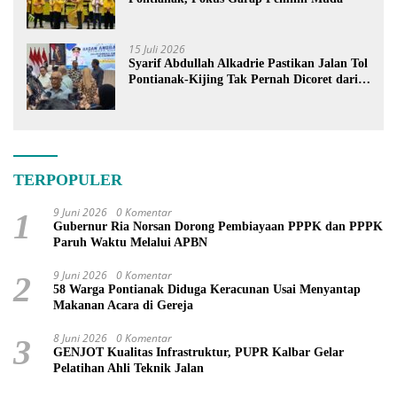
15 Juli 2026
Syarif Abdullah Alkadrie Pastikan Jalan Tol
Pontianak-Kijing Tak Pernah Dicoret dari
PSN
TERPOPULER
9 Juni 2026
0 Komentar
1
Gubernur Ria Norsan Dorong Pembiayaan PPPK dan PPPK
Paruh Waktu Melalui APBN
9 Juni 2026
0 Komentar
2
58 Warga Pontianak Diduga Keracunan Usai Menyantap
Makanan Acara di Gereja
8 Juni 2026
0 Komentar
3
GENJOT Kualitas Infrastruktur, PUPR Kalbar Gelar
Pelatihan Ahli Teknik Jalan