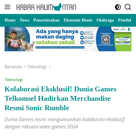
Langsung
ke
konten
Home
News
Pemerintahan
Ekonomi Bisnis
Olahraga
Pendidik
Beranda
Teknologi
Teknologi
Kolaborasi Eksklusif! Dunia Games
Telkomsel Hadirkan Merchandise
Resmi Sonic Rumble
Dunia Games resmi mengumumkan kolaborasi eksklusif
dengan raksasa video games SEGA