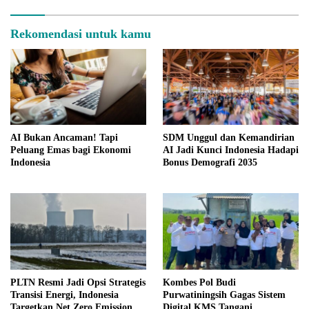
Rekomendasi untuk kamu
AI Bukan Ancaman! Tapi
SDM Unggul dan Kemandirian
Peluang Emas bagi Ekonomi
AI Jadi Kunci Indonesia Hadapi
Indonesia
Bonus Demografi 2035
PLTN Resmi Jadi Opsi Strategis
Kombes Pol Budi
Transisi Energi, Indonesia
Purwatiningsih Gagas Sistem
Targetkan Net Zero Emission
Digital KMS Tangani