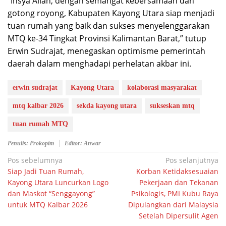
“Insya Allah, dengan semangat kebersamaan dan
gotong royong, Kabupaten Kayong Utara siap menjadi
tuan rumah yang baik dan sukses menyelenggarakan
MTQ ke-34 Tingkat Provinsi Kalimantan Barat,” tutup
Erwin Sudrajat, menegaskan optimisme pemerintah
daerah dalam menghadapi perhelatan akbar ini.
erwin sudrajat
Kayong Utara
kolaborasi masyarakat
mtq kalbar 2026
sekda kayong utara
sukseskan mtq
tuan rumah MTQ
Penulis: Prokopim
Editor: Anwar
Navigasi
Pos sebelumnya
Pos selanjutnya
Siap Jadi Tuan Rumah,
Korban Ketidaksesuaian
pos
Kayong Utara Luncurkan Logo
Pekerjaan dan Tekanan
dan Maskot “Senggayong”
Psikologis, PMI Kubu Raya
untuk MTQ Kalbar 2026
Dipulangkan dari Malaysia
Setelah Dipersulit Agen