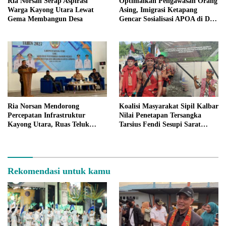
Ria Norsan Serap Aspirasi
Optimalkan Pengawasan Orang
Warga Kayong Utara Lewat
Asing, Imigrasi Ketapang
Gema Membangun Desa
Gencar Sosialisasi APOA di Dua
Kabupaten
Ria Norsan Mendorong
Koalisi Masyarakat Sipil Kalbar
Percepatan Infrastruktur
Nilai Penetapan Tersangka
Kayong Utara, Ruas Teluk
Tarsius Fendi Sesupi Sarat
Batang–Sukadana Digeber
Pelanggaran Prosedur
Rekomendasi untuk kamu