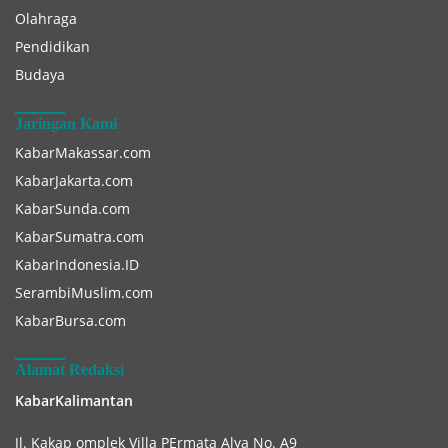
Olahraga
Pendidikan
Budaya
Jaringan Kami
KabarMakassar.com
KabarJakarta.com
KabarSunda.com
KabarSumatra.com
KabarIndonesia.ID
SerambiMuslim.com
KabarBursa.com
Alamat Redaksi
KabarKalimantan
Jl. Kakap omplek Villa PErmata Alya No. A9