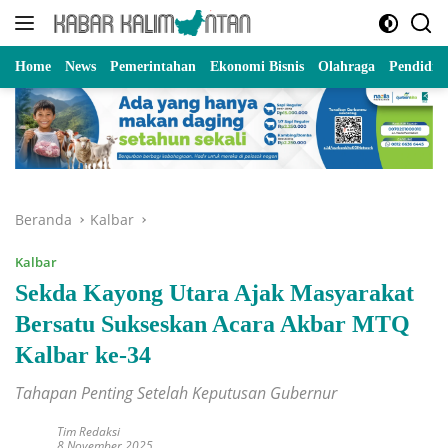
Langsung
ke
konten
Home
News
Pemerintahan
Ekonomi Bisnis
Olahraga
Pendidik
Beranda
Kalbar
Kalbar
Sekda Kayong Utara Ajak Masyarakat
Bersatu Sukseskan Acara Akbar MTQ
Kalbar ke-34
Tahapan Penting Setelah Keputusan Gubernur
Tim Redaksi
8 November 2025