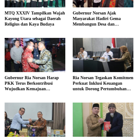
MTQ XXXIV Tampilkan Wajah
Gubernur Norsan Ajak
Kayong Utara sebagai Daerah
Masyarakat Hadiri Gema
Religius dan Kaya Budaya
Membangun Desa dan
Meriahkan MTQ Kalbar di
Kayong Utara
Gubernur Ria Norsan Harap
Ria Norsan Tegaskan Komitmen
PKK Terus Berkontribusi
Perkuat Inklusi Keuangan
Wujudkan Kemajuan
untuk Dorong Pertumbuhan
Kalimantan Barat
Ekonomi Kalbar