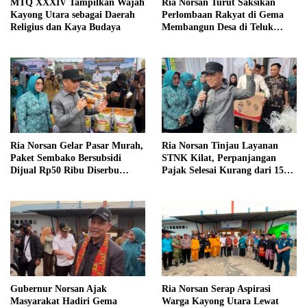
MTQ XXXIV Tampilkan Wajah
Ria Norsan Turut Saksikan
Kayong Utara sebagai Daerah
Perlombaan Rakyat di Gema
Religius dan Kaya Budaya
Membangun Desa di Teluk
Batang
Ria Norsan Gelar Pasar Murah,
Ria Norsan Tinjau Layanan
Paket Sembako Bersubsidi
STNK Kilat, Perpanjangan
Dijual Rp50 Ribu Diserbu
Pajak Selesai Kurang dari 15
Warga Teluk Batang
Menit
Gubernur Norsan Ajak
Ria Norsan Serap Aspirasi
Masyarakat Hadiri Gema
Warga Kayong Utara Lewat