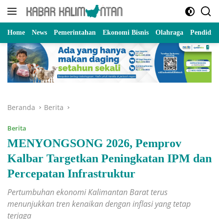
Langsung
ke
konten
Home
News
Pemerintahan
Ekonomi Bisnis
Olahraga
Pendidik
Beranda
Berita
Berita
MENYONGSONG 2026, Pemprov
Kalbar Targetkan Peningkatan IPM dan
Percepatan Infrastruktur
Pertumbuhan ekonomi Kalimantan Barat terus
menunjukkan tren kenaikan dengan inflasi yang tetap
terjaga