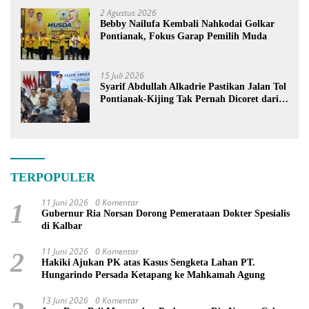
2 Agustus 2026
Bebby Nailufa Kembali Nahkodai Golkar
Pontianak, Fokus Garap Pemilih Muda
15 Juli 2026
Syarif Abdullah Alkadrie Pastikan Jalan Tol
Pontianak-Kijing Tak Pernah Dicoret dari
PSN
TERPOPULER
11 Juni 2026
0 Komentar
1
Gubernur Ria Norsan Dorong Pemerataan Dokter Spesialis
di Kalbar
11 Juni 2026
0 Komentar
2
Hakiki Ajukan PK atas Kasus Sengketa Lahan PT.
Hungarindo Persada Ketapang ke Mahkamah Agung
13 Juni 2026
0 Komentar