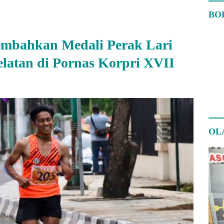
BO
embahkan Medali Perak Lari
latan di Pornas Korpri XVII
OL