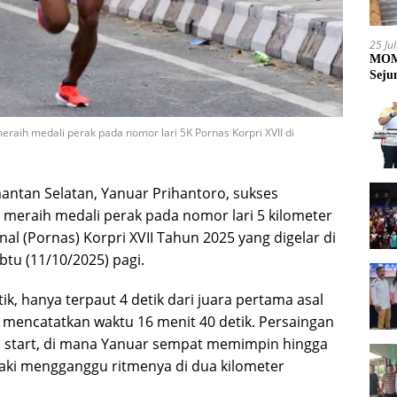
25 Ju
MOME
Seju
meraih medali perak pada nomor lari 5K Pornas Korpri XVII di
imantan Selatan, Yanuar Prihantoro, sukses
meraih medali perak pada nomor lari 5 kilometer
al (Pornas) Korpri XVII Tahun 2025 yang digelar di
tu (11/10/2025) pagi.
k, hanya terpaut 4 detik dari juara pertama asal
 mencatatkan waktu 16 menit 40 detik. Persaingan
s start, di mana Yanuar sempat memimpin hingga
kaki mengganggu ritmenya di dua kilometer