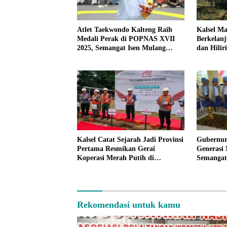
Atlet Taekwondo Kalteng Raih
Kalsel M
Medali Perak di POPNAS XVII
Berkelanj
2025, Semangat Isen Mulang
dan Hilir
Terus Menyala
Lingkung
Kalsel Catat Sejarah Jadi Provinsi
Gubernur
Pertama Resmikan Gerai
Generasi
Koperasi Merah Putih di
Semangat
Indonesia
Antasari
Rekomendasi untuk kamu