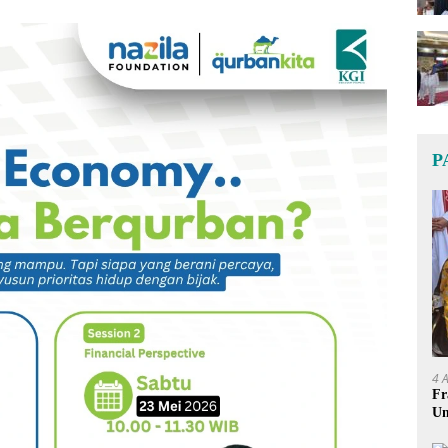
P
4 
Fr
Um
Ge