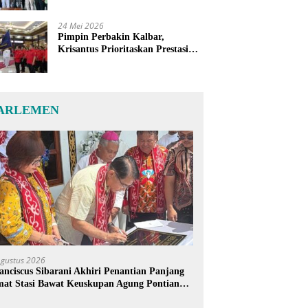
24 Mei 2026
Pimpin Perbakin Kalbar,
Krisantus Prioritaskan Prestasi
Atlet dan Penguatan Sarana
Latihan
ARLEMEN
Agustus 2026
anciscus Sibarani Akhiri Penantian Panjang
at Stasi Bawat Keuskupan Agung Pontianak,
reja Baru Akhirnya Berdiri