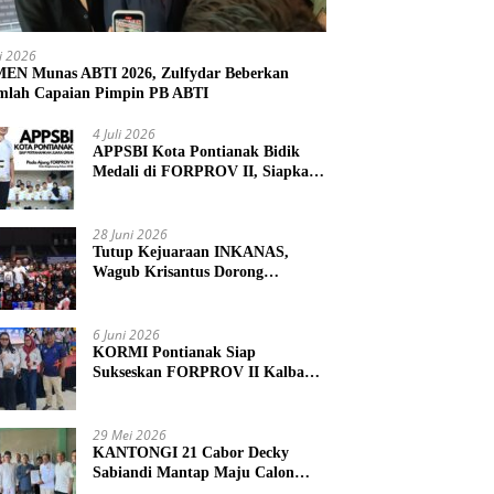
li 2026
N Munas ABTI 2026, Zulfydar Beberkan
mlah Capaian Pimpin PB ABTI
4 Juli 2026
APPSBI Kota Pontianak Bidik
Medali di FORPROV II, Siapkan
Atlet Menuju FORNAS 2027
28 Juni 2026
Tutup Kejuaraan INKANAS,
Wagub Krisantus Dorong
Karateka Kalbar Tingkatkan
Prestasi
6 Juni 2026
KORMI Pontianak Siap
Sukseskan FORPROV II Kalbar
2026 di Singkawang
29 Mei 2026
KANTONGI 21 Cabor Decky
Sabiandi Mantap Maju Calon
Ketua KONI Kayong Utara