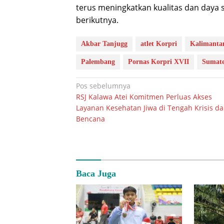
terus meningkatkan kualitas dan daya sa
berikutnya.
Akbar Tanjugg
atlet Korpri
Kalimantan
Palembang
Pornas Korpri XVII
Sumate
Navigasi
Pos sebelumnya
RSJ Kalawa Atei Komitmen Perluas Akses
pos
Layanan Kesehatan Jiwa di Tengah Krisis d
Bencana
Baca Juga