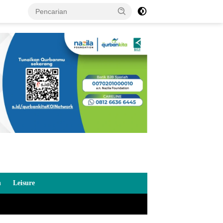
n
Leisure