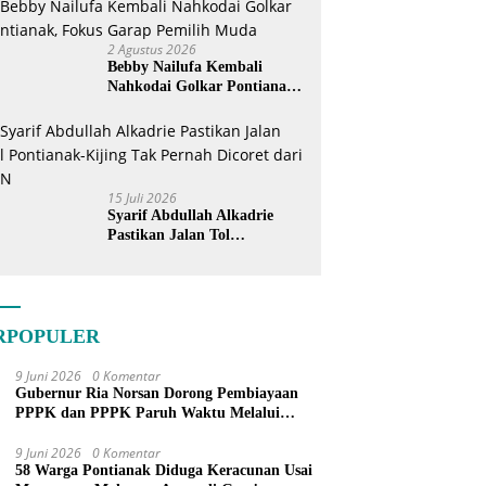
2 Agustus 2026
Bebby Nailufa Kembali
Nahkodai Golkar Pontianak,
Fokus Garap Pemilih Muda
15 Juli 2026
Syarif Abdullah Alkadrie
Pastikan Jalan Tol
Pontianak-Kijing Tak
Pernah Dicoret dari PSN
RPOPULER
9 Juni 2026
0 Komentar
Gubernur Ria Norsan Dorong Pembiayaan
PPPK dan PPPK Paruh Waktu Melalui
APBN
9 Juni 2026
0 Komentar
58 Warga Pontianak Diduga Keracunan Usai