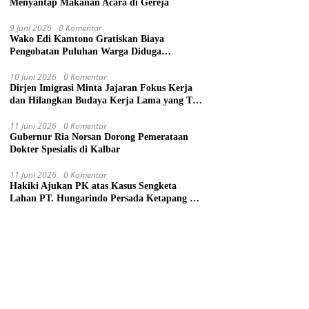
Menyantap Makanan Acara di Gereja
9 Juni 2026
0 Komentar
Wako Edi Kamtono Gratiskan Biaya
Pengobatan Puluhan Warga Diduga
Keracunan Makanan di Gereja
10 Juni 2026
0 Komentar
Dirjen Imigrasi Minta Jajaran Fokus Kerja
dan Hilangkan Budaya Kerja Lama yang Tak
Patut
11 Juni 2026
0 Komentar
Gubernur Ria Norsan Dorong Pemerataan
Dokter Spesialis di Kalbar
11 Juni 2026
0 Komentar
Hakiki Ajukan PK atas Kasus Sengketa
Lahan PT. Hungarindo Persada Ketapang ke
Mahkamah Agung