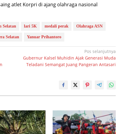
ing atlet Korpri di ajang olahraga nasional
 Selatan
lari 5K
medali perak
Olahraga ASN
ra Selatan
Yanuar Prihantoro
Pos selanjutnya
Gubernur Kalsel Muhidin Ajak Generasi Muda
an
Teladani Semangat Juang Pangeran Antasari