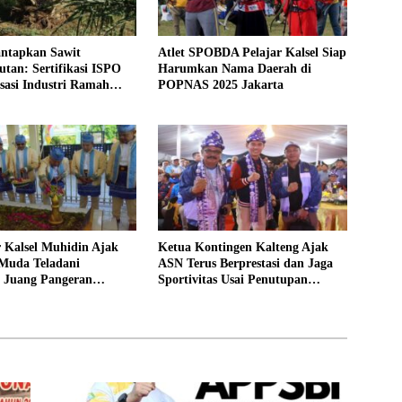
antapkan Sawit
Atlet SPOBDA Pelajar Kalsel Siap
utan: Sertifikasi ISPO
Harumkan Nama Daerah di
isasi Industri Ramah
POPNAS 2025 Jakarta
an
 Kalsel Muhidin Ajak
Ketua Kontingen Kalteng Ajak
 Muda Teladani
ASN Terus Berprestasi dan Jaga
 Juang Pangeran
Sportivitas Usai Penutupan
PORNAS Korpri XVII di
Palembang