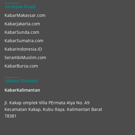
Jaringan Kami
KabarMakassar.com
KabarJakarta.com
KabarSunda.com
KabarSumatra.com
KabarIndonesia.ID
SerambiMuslim.com
KabarBursa.com
Alamat Redaksi
KabarKalimantan
Jl. Kakap omplek Villa PErmata Alya No. A9
Kecamatan Kakap, Kubu Raya. Kalimantan Barat
78381