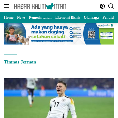
Langsung
ke
konten
Home
News
Pemerintahan
Ekonomi Bisnis
Olahraga
Pendidik
Timnas Jerman