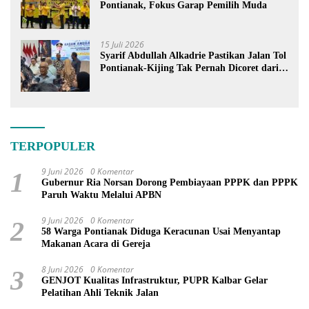
Pontianak, Fokus Garap Pemilih Muda
15 Juli 2026
Syarif Abdullah Alkadrie Pastikan Jalan Tol
Pontianak-Kijing Tak Pernah Dicoret dari
PSN
TERPOPULER
9 Juni 2026
0 Komentar
1
Gubernur Ria Norsan Dorong Pembiayaan PPPK dan PPPK
Paruh Waktu Melalui APBN
9 Juni 2026
0 Komentar
2
58 Warga Pontianak Diduga Keracunan Usai Menyantap
Makanan Acara di Gereja
8 Juni 2026
0 Komentar
3
GENJOT Kualitas Infrastruktur, PUPR Kalbar Gelar
Pelatihan Ahli Teknik Jalan