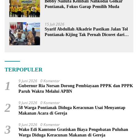
Bebby Nailufa Kembali Nahkodai Golkar
Pontianak, Fokus Garap Pemilih Muda
15 Juli 2026
Syarif Abdullah Alkadrie Pastikan Jalan Tol
Pontianak-Kijing Tak Pernah Dicoret dari
PSN
TERPOPULER
9 Juni 2026
0 Komentar
1
Gubernur Ria Norsan Dorong Pembiayaan PPPK dan PPPK
Paruh Waktu Melalui APBN
9 Juni 2026
0 Komentar
2
58 Warga Pontianak Diduga Keracunan Usai Menyantap
Makanan Acara di Gereja
9 Juni 2026
0 Komentar
3
Wako Edi Kamtono Gratiskan Biaya Pengobatan Puluhan
Warga Diduga Keracunan Makanan di Gereja