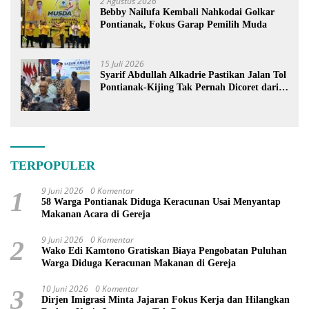
2 Agustus 2026
Bebby Nailufa Kembali Nahkodai Golkar
Pontianak, Fokus Garap Pemilih Muda
15 Juli 2026
Syarif Abdullah Alkadrie Pastikan Jalan Tol
Pontianak-Kijing Tak Pernah Dicoret dari
PSN
TERPOPULER
9 Juni 2026
0 Komentar
1
58 Warga Pontianak Diduga Keracunan Usai Menyantap
Makanan Acara di Gereja
9 Juni 2026
0 Komentar
2
Wako Edi Kamtono Gratiskan Biaya Pengobatan Puluhan
Warga Diduga Keracunan Makanan di Gereja
10 Juni 2026
0 Komentar
3
Dirjen Imigrasi Minta Jajaran Fokus Kerja dan Hilangkan