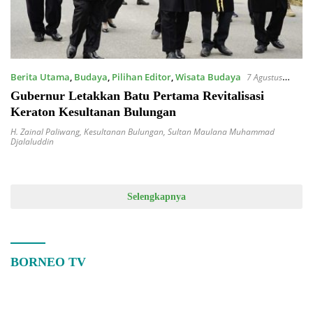
Berita Utama
,
Budaya
,
Pilihan Editor
,
Wisata Budaya
7 Agustus
2024
Gubernur Letakkan Batu Pertama Revitalisasi
Keraton Kesultanan Bulungan
H. Zainal Paliwang
,
Kesultanan Bulungan
,
Sultan Maulana Muhammad
Djalaluddin
Selengkapnya
BORNEO TV