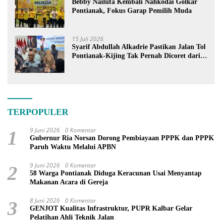
Bebby Nailufa Kembali Nahkodai Golkar
Pontianak, Fokus Garap Pemilih Muda
15 Juli 2026
Syarif Abdullah Alkadrie Pastikan Jalan Tol
Pontianak-Kijing Tak Pernah Dicoret dari
PSN
TERPOPULER
9 Juni 2026
0 Komentar
1
Gubernur Ria Norsan Dorong Pembiayaan PPPK dan PPPK
Paruh Waktu Melalui APBN
9 Juni 2026
0 Komentar
2
58 Warga Pontianak Diduga Keracunan Usai Menyantap
Makanan Acara di Gereja
8 Juni 2026
0 Komentar
3
GENJOT Kualitas Infrastruktur, PUPR Kalbar Gelar
Pelatihan Ahli Teknik Jalan