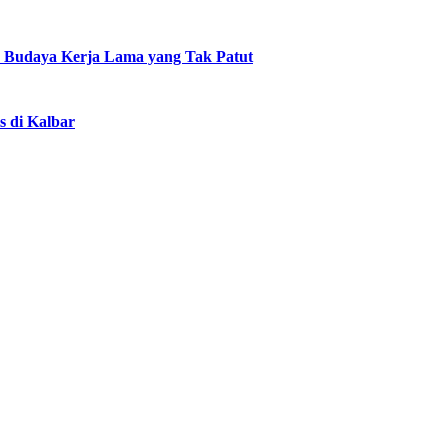
an Budaya Kerja Lama yang Tak Patut
s di Kalbar